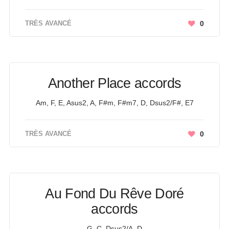
TRÈS AVANCÉ
0
Another Place accords
Am, F, E, Asus2, A, F#m, F#m7, D, Dsus2/F#, E7
TRÈS AVANCÉ
0
Au Fond Du Rêve Doré
accords
G, C, Dsus2/A, D