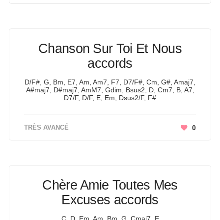
Chanson Sur Toi Et Nous
accords
D/F#, G, Bm, E7, Am, Am7, F7, D7/F#, Cm, G#, Amaj7,
A#maj7, D#maj7, AmM7, Gdim, Bsus2, D, Cm7, B, A7,
D7/F, D/F, E, Em, Dsus2/F, F#
TRÈS AVANCÉ
0
Chère Amie Toutes Mes
Excuses accords
C, D, Em, Am, Bm, G, Cmaj7, E