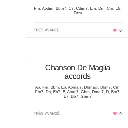
Fm, Abdim, Bbm7, C7, Cdim7, Em, Dm, Cm, E5,
F#m
TRÈS AVANCÉ
0
Chanson De Maglia
accords
Ab, Fm, Bbm, Eb, Abmaj7, Dbmaj7, Bbm7, Cm,
Fm7, Db, Eb7, E, Amaj7, Gbm, Dmaj7, D, Bm7,
E7, Db7, Gbm7
TRÈS AVANCÉ
0