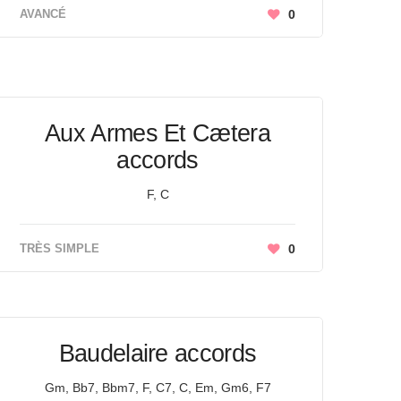
AVANCÉ
0
Aux Armes Et Cætera
accords
F, C
TRÈS SIMPLE
0
Baudelaire accords
Gm, Bb7, Bbm7, F, C7, C, Em, Gm6, F7