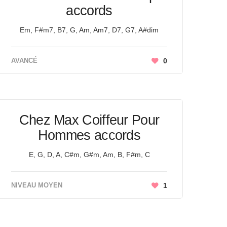
accords
Em, F#m7, B7, G, Am, Am7, D7, G7, A#dim
AVANCÉ
0
Chez Max Coiffeur Pour
Hommes accords
E, G, D, A, C#m, G#m, Am, B, F#m, C
NIVEAU MOYEN
1