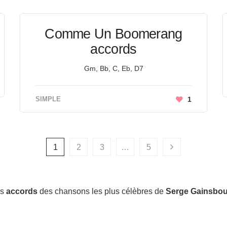
Comme Un Boomerang
accords
Gm, Bb, C, Eb, D7
SIMPLE
1
1
2
3
…
5
es
accords
des chansons les plus célèbres de
Serge Gainsbo