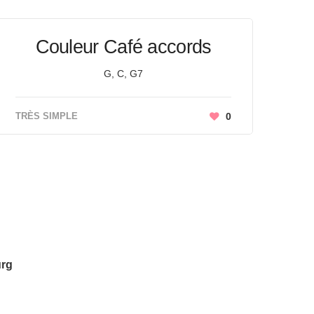
Couleur Café accords
G, C, G7
TRÈS SIMPLE
0
urg