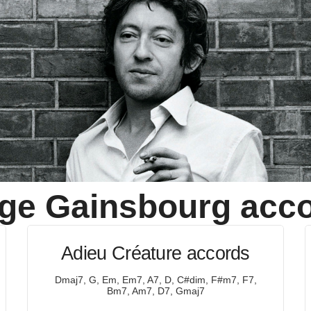
ge Gainsbourg
acco
Adieu Créature accords
Dmaj7, G, Em, Em7, A7, D, C#dim, F#m7, F7,
Bm7, Am7, D7, Gmaj7