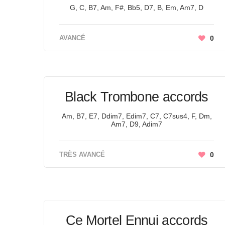
G, C, B7, Am, F#, Bb5, D7, B, Em, Am7, D
AVANCÉ
0
Black Trombone accords
Am, B7, E7, Ddim7, Edim7, C7, C7sus4, F, Dm,
Am7, D9, Adim7
TRÈS AVANCÉ
0
Ce Mortel Ennui accords