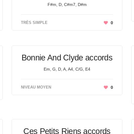
F#m, D, C#m7, D#m
TRÈS SIMPLE
0
Bonnie And Clyde accords
Em, G, D, A, A4, C/G, E4
NIVEAU MOYEN
0
Ces Petits Riens accords