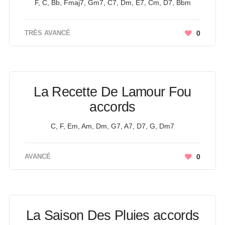
F, C, Bb, Fmaj7, Gm7, C7, Dm, E7, Cm, D7, Bbm
TRÈS AVANCÉ
0
La Recette De Lamour Fou
accords
C, F, Em, Am, Dm, G7, A7, D7, G, Dm7
AVANCÉ
0
La Saison Des Pluies accords