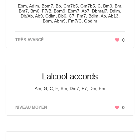
Ebm, Adim, Bbm7, Bb, Cm7b5, Gm7b5, C, Bm9, Bm,
Bm7, Bm6, F7/B, Bbm9, Ebm7, Ab7, Dbmaj7, Ddim,
Db/Ab, Ab9, Cdim, Db6, C7, Fm7, Bdim, Ab, Ab13,
Bbm, Abm9, Fm7/C, Gbdim
TRÈS AVANCÉ
0
Lalcool accords
Am, G, C, E, Bm, Dm7, F7, Dm, Em
NIVEAU MOYEN
0