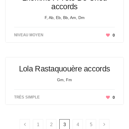
accords
F, Ab, Eb, Bb, Am, Dm
NIVEAU MOYEN
0
Lola Rastaquouère accords
Gm, Fm
TRÈS SIMPLE
0
1
2
3
4
5