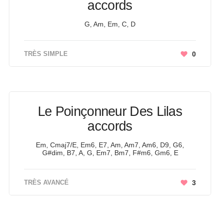
accords
G, Am, Em, C, D
TRÈS SIMPLE
0
Le Poinçonneur Des Lilas
accords
Em, Cmaj7/E, Em6, E7, Am, Am7, Am6, D9, G6,
G#dim, B7, A, G, Em7, Bm7, F#m6, Gm6, E
TRÈS AVANCÉ
3