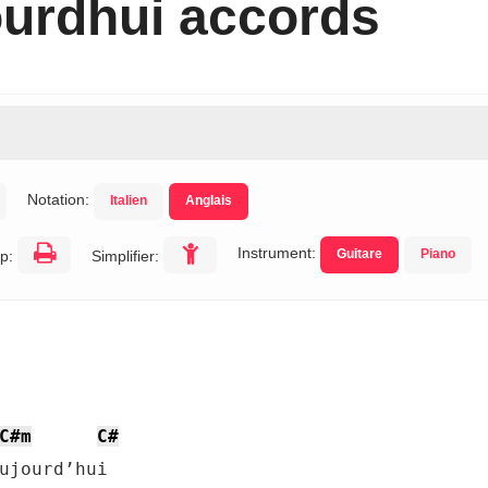
ourdhui accords
Notation:
Italien
Anglais
Instrument:
Guitare
Piano
p:
Simplifier:
C#m
C#
ujourd’hui
