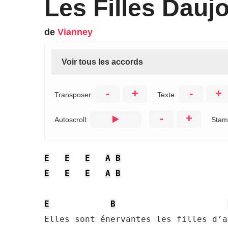
Les Filles Dauj
de
Vianney
Voir tous les accords
-
+
-
+
Transposer:
Texte:
-
+
Autoscroll:
Stam
E
E
E
A
B
E
E
E
A
B
E
B
Elles sont énervantes les filles d’a