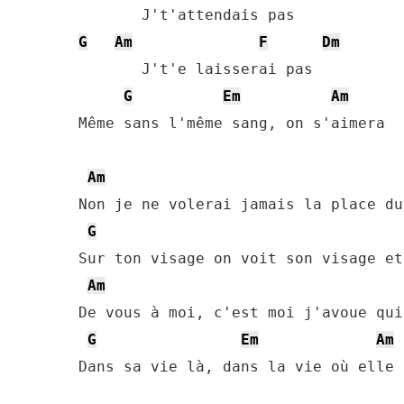
G
Am
F
Dm
       J't'e laisserai pas

G
Em
Am
Même sans l'même sang, on s'aimera

Am
Non je ne volerai jamais la place du
G
Sur ton visage on voit son visage et
Am
De vous à moi, c'est moi j'avoue qui
G
Em
Am
Dans sa vie là, dans la vie où elle 