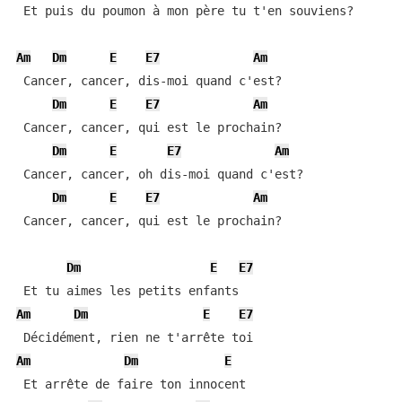
 Et puis du poumon à mon père tu t'en souviens?

Am
Dm
E
E7
Am
 Cancer, cancer, dis-moi quand c'est?

Dm
E
E7
Am
 Cancer, cancer, qui est le prochain?

Dm
E
E7
Am
 Cancer, cancer, oh dis-moi quand c'est?

Dm
E
E7
Am
 Cancer, cancer, qui est le prochain?

Dm
E
E7
Am
Dm
E
E7
Am
Dm
E
 Et arrête de faire ton innocent
