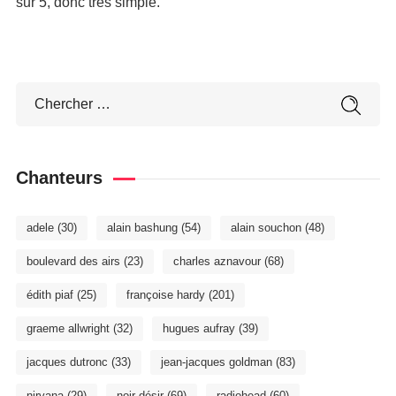
sur 5, donc très simple.
Chanteurs
adele
(30)
alain bashung
(54)
alain souchon
(48)
boulevard des airs
(23)
charles aznavour
(68)
édith piaf
(25)
françoise hardy
(201)
graeme allwright
(32)
hugues aufray
(39)
jacques dutronc
(33)
jean-jacques goldman
(83)
nirvana
(29)
noir désir
(69)
radiohead
(60)