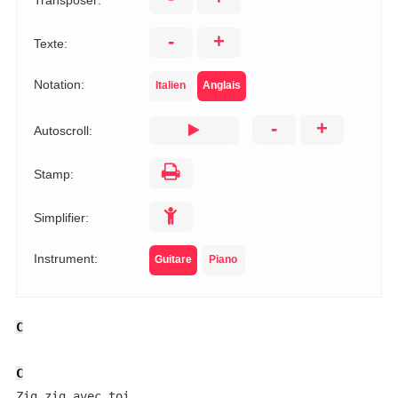
Transposer:
-
+
Texte:
Notation:
Italien
Anglais
-
+
Autoscroll:
Stamp:
Simplifier:
Instrument:
Guitare
Piano
C
C
Zig zig avec toi
