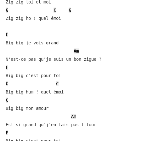
G
C
G
Zig zig ho ! quel émoi

C
Big big je vois grand

Am
F
G
C
C
Big big mon amour

Am
F