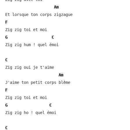
Am
F
G
C
Zig zig hum ! quel émoi

C
Zig zig oui je t'aime

Am
F
G
C
Zig zig ho ! quel émoi

C