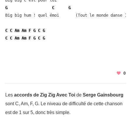
G
C
G
Big big hum ! quel émoi       (Tout le monde danse )

C
C
Am
Am
F
G
C
G
C
C
Am
Am
F
G
C
G
0
Les
accords de Zig Zig Avec Toi
de
Serge Gainsbourg
sont C, Am, F, G. Le niveau de difficulté de cette chanson
est de 1 sur 5, donc très simple.