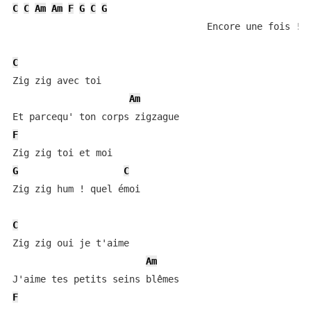
C
C
Am
Am
F
G
C
G
                                   Encore une fois !

C
Zig zig avec toi

Am
F
G
C
Zig zig hum ! quel émoi

C
Zig zig oui je t'aime

Am
F