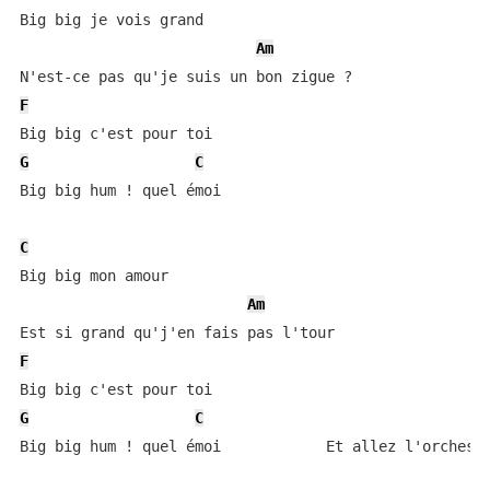
Big big je vois grand

Am
F
G
C
Big big hum ! quel émoi

C
Big big mon amour

Am
F
G
C
Big big hum ! quel émoi            Et allez l'orchestr