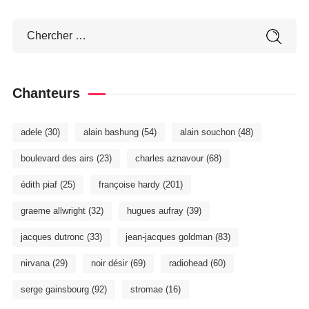
Chanteurs
adele
(30)
alain bashung
(54)
alain souchon
(48)
boulevard des airs
(23)
charles aznavour
(68)
édith piaf
(25)
françoise hardy
(201)
graeme allwright
(32)
hugues aufray
(39)
jacques dutronc
(33)
jean-jacques goldman
(83)
nirvana
(29)
noir désir
(69)
radiohead
(60)
serge gainsbourg
(92)
stromae
(16)