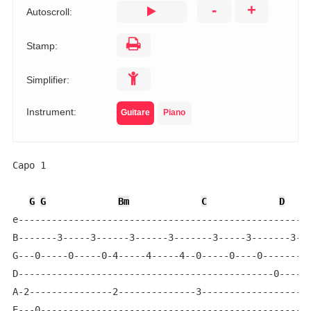
-
+
Autoscroll:
Stamp:
Simplifier:
Instrument:
Guitare
Piano
Capo 1

G
G
Bm
C
D
e-----------------------------------------------------
B-------3-----3------3------3-------3-----3-------3---
G---0-----0-----0-4-----4-----4--0-----0----0---------
D----------------------------------------------0-----0
A-2---------------2--------------3--------------------
E---0-------------------------------------------------