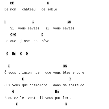
Bm
D
De mon   château   de sable

D
G
Bm
   Si  vous saviez   si  vous saviez

C/G
D
Ce que  j’ose  en  rêve

G
Bm
C
D
G
Bm
Ô vous l’incon-nue   que vous êtes encore

C
D
Oui vous que j’implore   dans ma solitude

G
Bm
Ecoutez le  vent  il vous par-lera

C
D