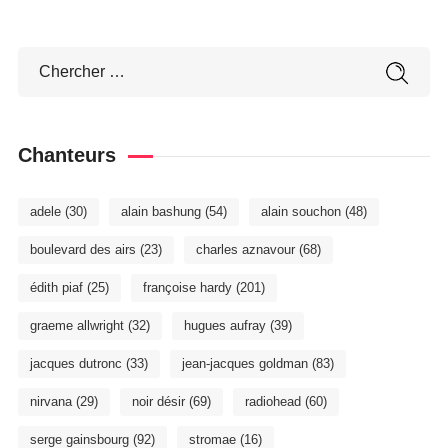
Chanteurs
adele
(30)
alain bashung
(54)
alain souchon
(48)
boulevard des airs
(23)
charles aznavour
(68)
édith piaf
(25)
françoise hardy
(201)
graeme allwright
(32)
hugues aufray
(39)
jacques dutronc
(33)
jean-jacques goldman
(83)
nirvana
(29)
noir désir
(69)
radiohead
(60)
serge gainsbourg
(92)
stromae
(16)