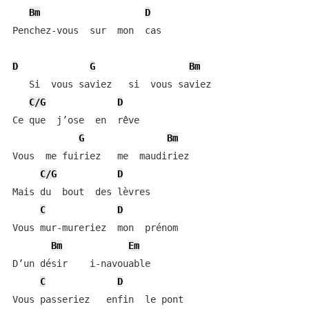
Bm
D
Penchez-vous  sur  mon  cas

D
G
Bm
   Si  vous saviez   si  vous saviez

C/G
D
Ce que  j’ose  en  rêve

G
Bm
Vous  me fuiriez   me  maudiriez

C/G
D
Mais du  bout  des lèvres

C
D
Vous mur-mureriez  mon  prénom

Bm
Em
D’un désir    i-navouable

C
D
Vous passeriez   enfin  le pont
