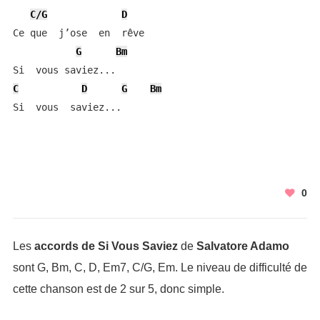
C/G
D
Ce que  j’ose  en  rêve

G
Bm
C
D
G
Bm
Si  vous  saviez...
0
Les
accords de Si Vous Saviez
de
Salvatore Adamo
sont G, Bm, C, D, Em7, C/G, Em. Le niveau de difficulté de
cette chanson est de 2 sur 5, donc simple.