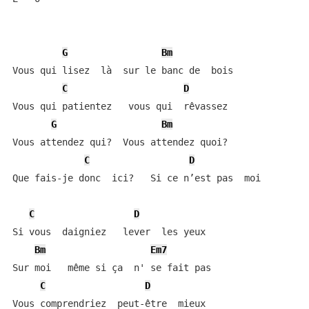
                                                      
G
Bm
Vous qui lisez  là  sur le banc de  bois

C
D
Vous qui patientez   vous qui  rêvassez

G
Bm
Vous attendez qui?  Vous attendez quoi?

C
D
Que fais-je donc  ici?   Si ce n’est pas  moi

C
D
Si vous  daigniez   lever  les yeux

Bm
Em7
Sur moi   même si ça  n' se fait pas

C
D
Vous comprendriez  peut-être  mieux
