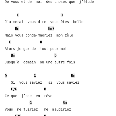
De vous et de  moi  des choses que  j’élude

C
D
J’aimerai  vous dire  vous êtes  belle

Bm
Em7
Mais vous conda-mneriez  mon zèle

C
D
Alors je gar-de  tout pour moi

Bm
D
Jusqu’à  demain  ou une autre fois

D
G
Bm
   Si  vous saviez   si  vous saviez

C/G
D
Ce que  j’ose  en  rêve

G
Bm
Vous  me fuiriez   me  maudiriez
