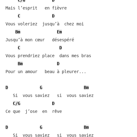
C/G
D
Mais l’esprit   en fièvre

C
D
Vous voleriez  jusqu’à  chez moi

Bm
Em
Jusqu’à mon cœur   désespéré

C
D
Vous prendriez place  dans mes bras

Bm
D
Pour un amour   beau à pleurer...

D
G
Bm
   Si  vous saviez   si  vous saviez

C/G
D
Ce que  j’ose  en  rêve

D
G
Bm
   Si  vous saviez   si  vous saviez
