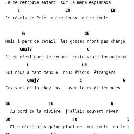
Je me retrouve enfant  sur la même esplanade

C
Em
Em
Je rêvais de Pelé  autre temps  autre idole

G
G6
Mais à part ce détail  les gosses n'ont pas changé

Cmaj7
C
G
Si ce n'est dans le regard  cette vraie insouciance

G
G6
Qui nous a tant manqué  nous étions  étrangers

Cmaj7
C
G
Eux sont enfin chez eux   avec leurs différences

G6
F6
G
G6
F6
Em