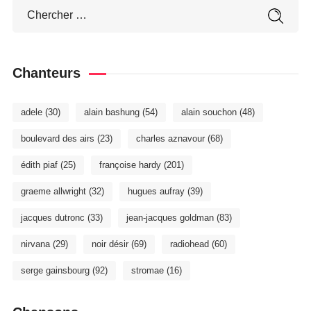
Chanteurs
adele
(30)
alain bashung
(54)
alain souchon
(48)
boulevard des airs
(23)
charles aznavour
(68)
édith piaf
(25)
françoise hardy
(201)
graeme allwright
(32)
hugues aufray
(39)
jacques dutronc
(33)
jean-jacques goldman
(83)
nirvana
(29)
noir désir
(69)
radiohead
(60)
serge gainsbourg
(92)
stromae
(16)