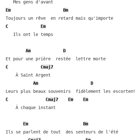
Em
Bm
C
Em
   Ils ont le temps

Am
D
C
Cmaj7
    À Saint Argent

Am
D
C
Cmaj7
Em
Em
    À chaque instant

Em
Bm
Ils se parlent de tout  des senteurs de l'été
