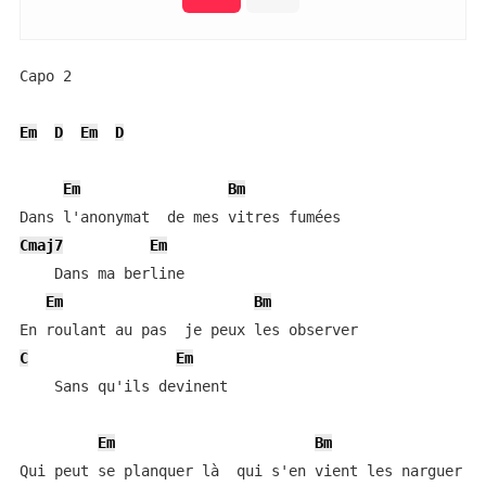
Capo 2

Em
D
Em
D
Em
Bm
Cmaj7
Em
    Dans ma berline

Em
Bm
C
Em
    Sans qu'ils devinent

Em
Bm