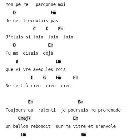
Mon pè-re   pardonne-moi

D
Em
Je ne  t'écoutais pas

C
G
Em
J'étais si loin  loin  loin

D
Em
Tu me  disais  déjà

D
Em
Que vi-vre avec les rois

C
G
Em
Em
Ne sert à rien  rien  rien

Em
Bm
Toujours au  ralenti  je poursuis ma promenade

Cmaj7
Em
Un ballon rebondit  sur ma vitre et s'envole

Em
Bm