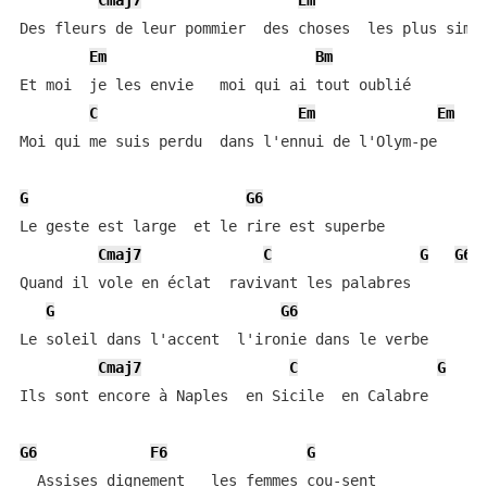
Cmaj7
Em
Des fleurs de leur pommier  des choses  les plus simpl
Em
Bm
Et moi  je les envie   moi qui ai tout oublié

C
Em
Em
Moi qui me suis perdu  dans l'ennui de l'Olym-pe

G
G6
Le geste est large  et le rire est superbe

Cmaj7
C
G
G6
Quand il vole en éclat  ravivant les palabres

G
G6
Le soleil dans l'accent  l'ironie dans le verbe

Cmaj7
C
G
Ils sont encore à Naples  en Sicile  en Calabre

G6
F6
G