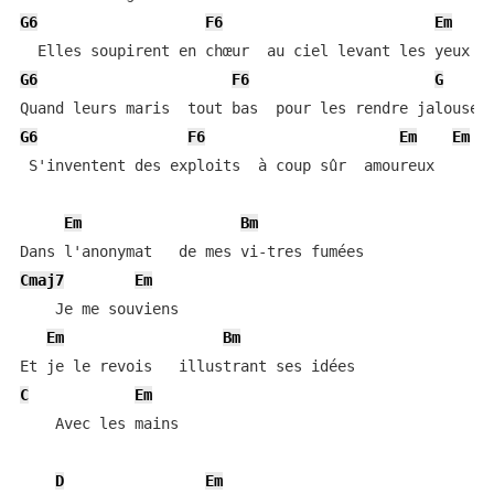
G6
F6
Em
G6
F6
G
G6
F6
Em
Em
 S'inventent des exploits  à coup sûr  amoureux

Em
Bm
Cmaj7
Em
    Je me souviens

Em
Bm
C
Em
    Avec les mains

D
Em