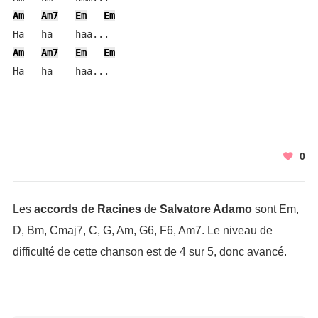
Am
Am7
Em
Em
Am
Am7
Em
Em
Ha   ha    haa...
0
Les
accords de Racines
de
Salvatore Adamo
sont Em,
D, Bm, Cmaj7, C, G, Am, G6, F6, Am7. Le niveau de
difficulté de cette chanson est de 4 sur 5, donc avancé.