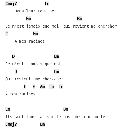
Cmaj7
Em
    Dans leur routine

Em
Bm
C
Em
    À mes racines

D
Em
Ce n'est  jamais que moi

D
Em
Qui revient  me cher-cher

C
G
Am
Em
Em
À mes racines

Em
Bm
Cmaj7
Em