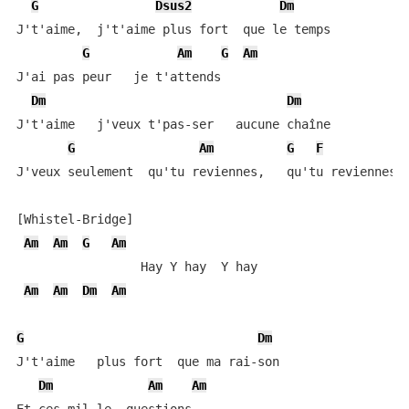
G
Dsus2
Dm
J't'aime,  j't'aime plus fort  que le temps

G
Am
G
Am
J'ai pas peur   je t'attends

Dm
Dm
J't'aime   j'veux t'pas-ser   aucune chaîne

G
Am
G
F
J'veux seulement  qu'tu reviennes,   qu'tu reviennes

[Whistel-Bridge]

Am
Am
G
Am
                 Hay Y hay  Y hay

Am
Am
Dm
Am
G
Dm
J't'aime   plus fort  que ma rai-son

Dm
Am
Am