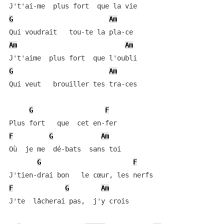
G
Am
Am
Am
G
Am
Qui veut   brouiller tes tra-ces

G
F
F
G
Am
Où  je me  dé-bats  sans toi

G
F
F
G
Am
J'te  lâcherai pas,  j'y crois
