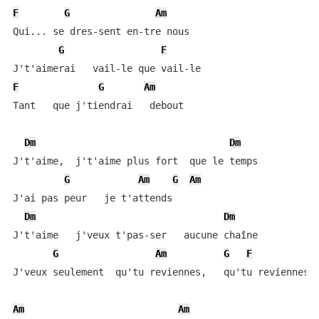
F
G
Am
Qui... se dres-sent en-tre nous

G
F
F
G
Am
Tant   que j'tiendrai   debout

Dm
Dm
J't'aime,  j't'aime plus fort  que le temps

G
Am
G
Am
J'ai pas peur   je t'attends

Dm
Dm
J't'aime   j'veux t'pas-ser   aucune chaîne

G
Am
G
F
J'veux seulement  qu'tu reviennes,   qu'tu reviennes

Am
Am