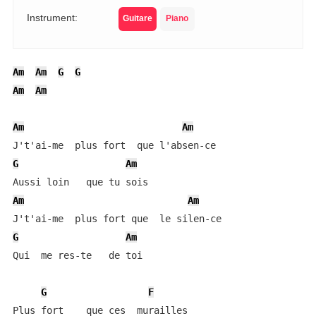
Instrument:
Guitare
Piano
Am
Am
G
G
Am
Am
Am
Am
G
Am
Am
Am
G
Am
Qui  me res-te   de toi

G
F