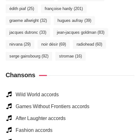
édith piaf
(25)
françoise hardy
(201)
graeme allwright
(32)
hugues aufray
(39)
jacques dutronc
(33)
jean-jacques goldman
(83)
nirvana
(29)
noir désir
(69)
radiohead
(60)
serge gainsbourg
(92)
stromae
(16)
Chansons
Wild World accords
Games Without Frontiers accords
After Laughter accords
Fashion accords