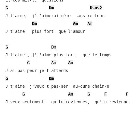
G
Dm
Dsus2
J't'aime,  j't'aimerai même  sans re-tour

Dm
Am
Am
J't'aime   plus fort  que l'amour

G
Dm
J't'aime , j't'aime plus fort   que le temps

G
Am
Am
G
Dm
J't'aime  j'veux t'pas-ser  au-cune chaîn-e

G
Am
G
F
F
A
J'veux seulement   qu tu reviennes,  qu'tu reviennes