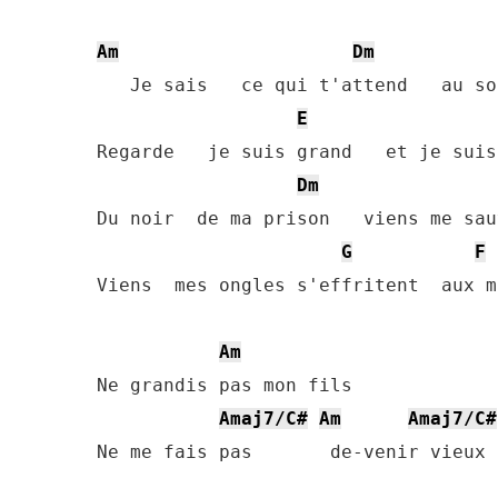
Am
Dm
   Je sais   ce qui t'attend   au so
E
Regarde   je suis grand   et je suis
Dm
Du noir  de ma prison   viens me sau
G
F
Viens  mes ongles s'effritent  aux m
Am
Ne grandis pas mon fils

Amaj7/C#
Am
Amaj7/C#
Ne me fais pas       de-venir vieux
