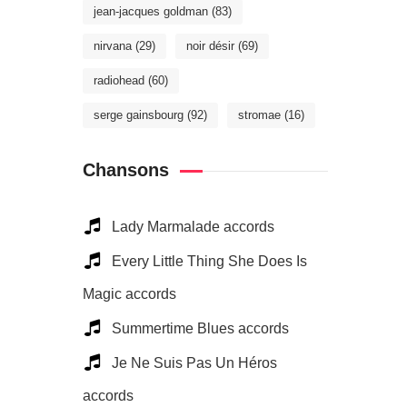
jean-jacques goldman
(83)
nirvana
(29)
noir désir
(69)
radiohead
(60)
serge gainsbourg
(92)
stromae
(16)
Chansons
Lady Marmalade accords
Every Little Thing She Does Is
Magic accords
Summertime Blues accords
Je Ne Suis Pas Un Héros
accords