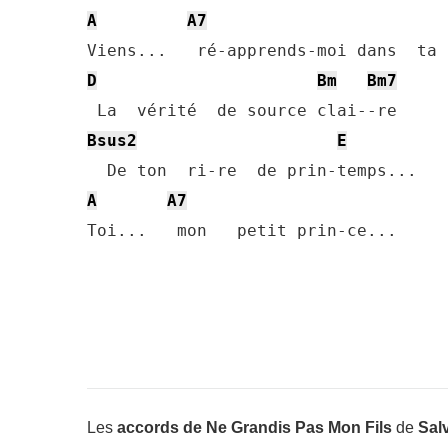
A
A7
D
Bm
Bm7
Bsus2
E
A
A7
Toi...   mon   petit prin-ce...
Les
accords de Ne Grandis Pas Mon Fils
de
Sal