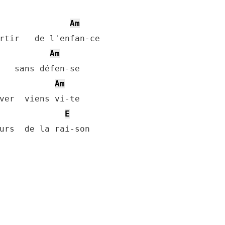
Am
rtir   de l'enfan-ce

Am
   sans défen-se

Am
ver  viens vi-te

E
urs  de la rai-son
