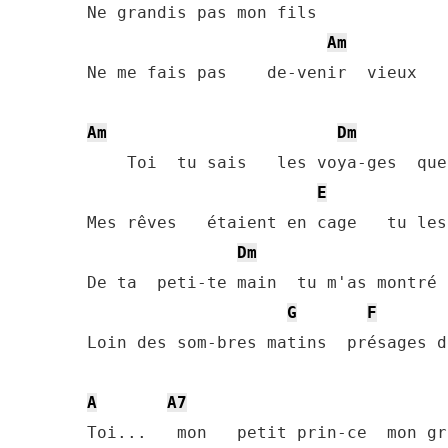
Ne grandis pas mon fils

Am
Ne me fais pas    de-venir  vieux

Am
Dm
    Toi  tu sais   les voya-ges  que
E
Mes rêves   étaient en cage   tu les
Dm
De ta  peti-te main  tu m'as montré 
G
F
Loin des som-bres matins  présages d
A
A7