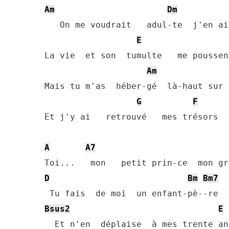
Am
Dm
   On me voudrait   adul-te  j'en ai
E
La vie  et son  tumulte   me poussen
Am
Mais tu m'as  héber-gé  là-haut sur 
G
F
Et j'y ai   retrouvé   mes trésors  
A
A7
D
Bm
Bm7
Bsus2
E