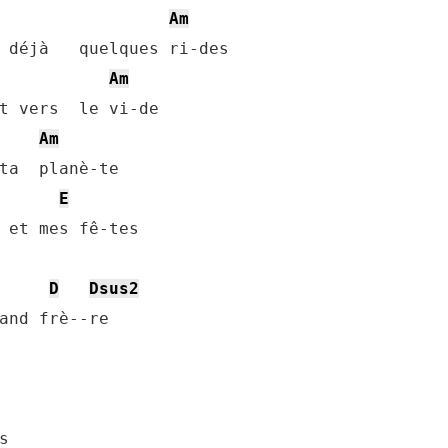
Am
 déjà   quelques ri-des

Am
t vers  le vi-de

Am
ta  planè-te

E
 et mes fê-tes

D
Dsus2