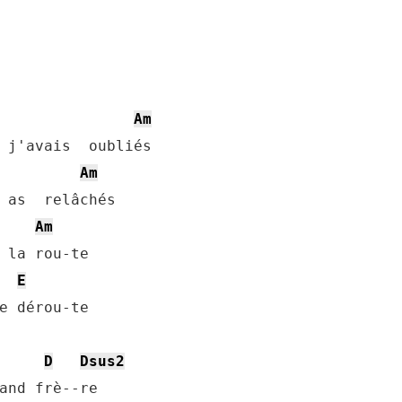
Am
 j'avais  oubliés

Am
 as  relâchés

Am
 la rou-te

E
e dérou-te

D
Dsus2