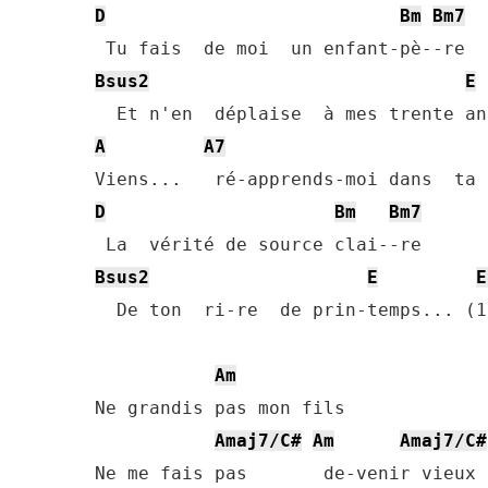
D
Bm
Bm7
Bsus2
E
A
A7
D
Bm
Bm7
Bsus2
E
E
  De ton  ri-re  de prin-temps... (1
Am
Ne grandis pas mon fils

Amaj7/C#
Am
Amaj7/C#
Ne me fais pas       de-venir vieux
