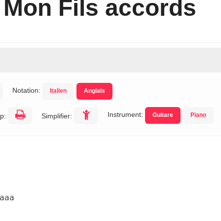
 Mon Fils accords
Notation:
Italien
Anglais
Instrument:
Guitare
Piano
p:
Simplifier:
aa
