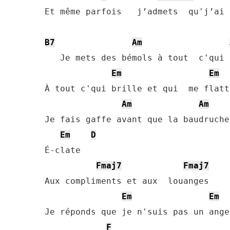
Et même parfois   j’admets  qu'j’ai 
B7
Am
   Je mets des bémols à tout  c'qui c
Em
Em
À tout c'qui brille et qui  me flatte
Am
Am
Je fais gaffe avant que la baudruche

Em
D
É-clate

Fmaj7
Fmaj7
Aux compliments et aux  louanges

Em
Em
Je réponds que je n'suis pas un ange

F