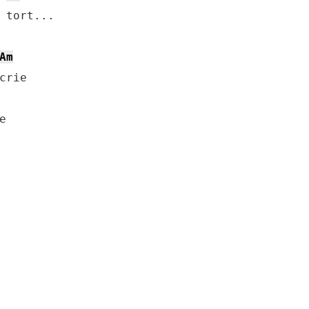
 tort...

Am
rie


