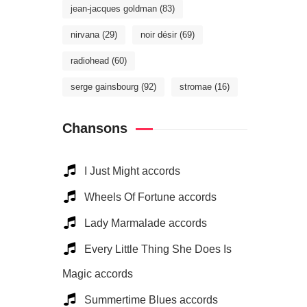
jean-jacques goldman
(83)
nirvana
(29)
noir désir
(69)
radiohead
(60)
serge gainsbourg
(92)
stromae
(16)
Chansons
I Just Might accords
Wheels Of Fortune accords
Lady Marmalade accords
Every Little Thing She Does Is
Magic accords
Summertime Blues accords