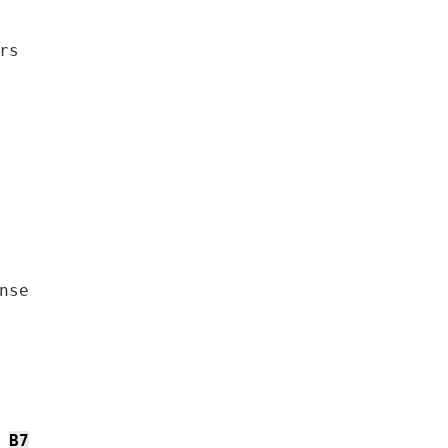
s

se

B7