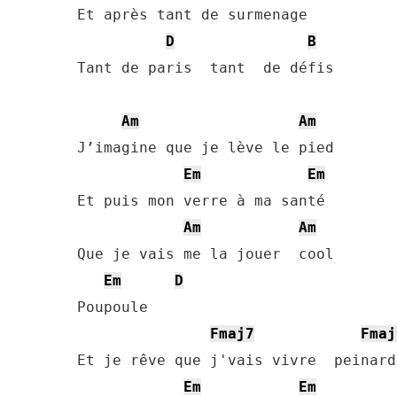
Et après tant de surmenage

D
B
Tant de paris  tant  de défis

Am
Am
J’imagine que je lève le pied

Em
Em
Et puis mon verre à ma santé

Am
Am
Que je vais me la jouer  cool

Em
D
Poupoule

Fmaj7
Fmaj
Et je rêve que j'vais vivre  peinard

Em
Em