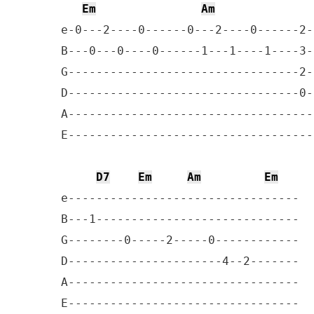
Em
Am
e-0---2----0------0---2----0------2--
B---0---0----0------1---1----1----3--
G---------------------------------2--
D---------------------------------0--
A------------------------------------
E------------------------------------
D7
Em
Am
Em
e---------------------------------

B---1-----------------------------

G--------0-----2-----0------------

D----------------------4--2-------

A---------------------------------

E---------------------------------
