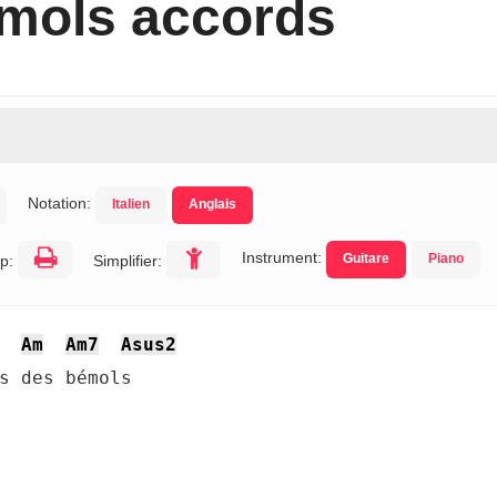
mols accords
Notation:
Italien
Anglais
Instrument:
Guitare
Piano
p:
Simplifier:
Am
Am7
Asus2
s des bémols
