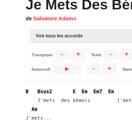
Je Mets Des Bé
de
Salvatore Adamo
Voir tous les accords
-
+
-
+
Transposer:
Texte:
-
+
Autoscroll:
Stam
B
Bsus2
E
Em
Em7
Em
    J'mets  des bémols         j'met
Am
J'mets...
