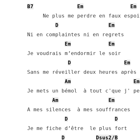
B7
Em
Em
     Ne plus me perdre en faux espoir
D
Em
Ni en complaintes ni en regrets

Em
Em
Je voudrais m’endormir le soir

D
Em
Sans me réveiller deux heures après

Am
Em
Je mets un bémol  à tout c'que j' pen
Am
Em
A mes silences  à mes souffrances

D
D
Je me fiche d’être  le plus fort

D
Dsus2/B