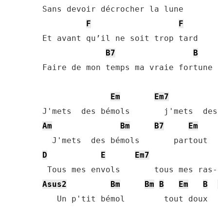
Sans devoir décrocher la lune

F
F
Et avant qu’il ne soit trop tard

B7
B
Faire de mon temps ma vraie fortune

Em
Em7
Am
Bm
B7
Em
D
E
Em7
Asus2
Bm
Bm
B
Em
B
   Un p'tit bémol        tout doux
