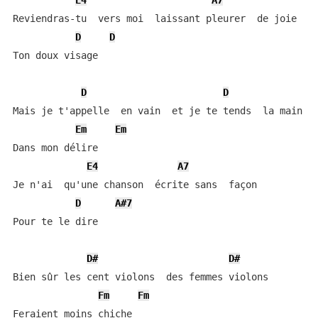
E4
A7
Reviendras-tu  vers moi  laissant pleurer  de joie

D
D
Ton doux visage

D
D
Mais je t'appelle  en vain  et je te tends  la main

Em
Em
Dans mon délire

E4
A7
Je n'ai  qu'une chanson  écrite sans  façon

D
A#7
Pour te le dire

D#
D#
Bien sûr les cent violons  des femmes violons

Fm
Fm
Feraient moins chiche
