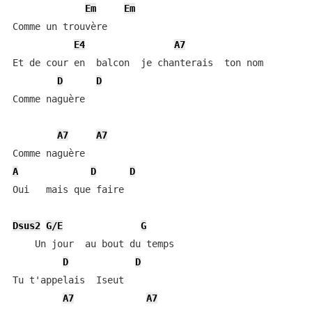
Em
Em
Comme un trouvère

E4
A7
Et de cour en  balcon  je chanterais  ton nom

D
D
Comme naguère

A7
A7
A
D
D
Oui   mais que faire

Dsus2
G/E
G
    Un jour  au bout du temps

D
D
Tu t'appelais  Iseut

A7
A7