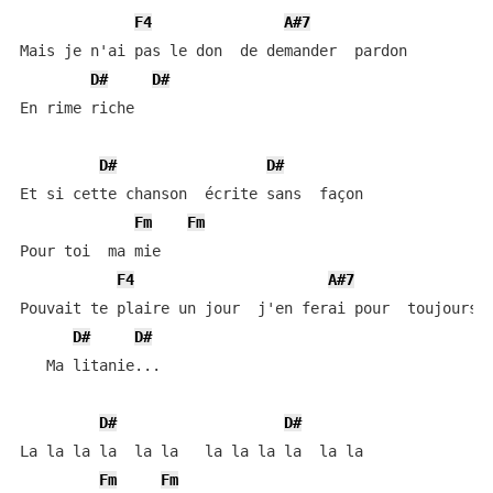
F4
A#7
Mais je n'ai pas le don  de demander  pardon

D#
D#
En rime riche

D#
D#
Et si cette chanson  écrite sans  façon

Fm
Fm
Pour toi  ma mie

F4
A#7
Pouvait te plaire un jour  j'en ferai pour  toujours

D#
D#
   Ma litanie...

D#
D#
La la la la  la la   la la la la  la la

Fm
Fm