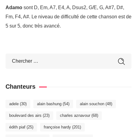
Adamo
sont D, Em, A7, E4, A, Dsus2, G/E, G, A#7, D#,
Fm, F4, A#. Le niveau de difficulté de cette chanson est de
5 sur 5, donc très avancé.
Chanteurs
adele
(30)
alain bashung
(54)
alain souchon
(48)
boulevard des airs
(23)
charles aznavour
(68)
édith piaf
(25)
françoise hardy
(201)