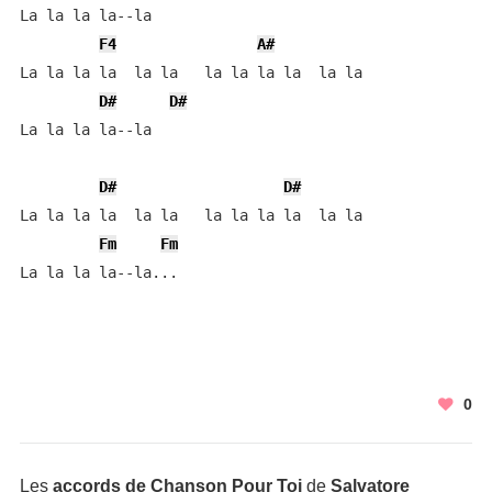
La la la la--la

F4
A#
La la la la  la la   la la la la  la la

D#
D#
La la la la--la

D#
D#
La la la la  la la   la la la la  la la

Fm
Fm
La la la la--la...
0
Les
accords de Chanson Pour Toi
de
Salvatore