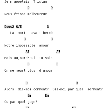
Je m'appelais  Tristan

D
D
Nous étions malheureux

Dsus2
G/E
G
   La  mort   avait bercé

D
D
Notre impossible  amour

A7
A7
Mais aujourd'hui  tu sais

D
D
On ne meurt plus  d'amour

D
D
Alors  dis-moi comment?  Dis-moi par quel  serment?

Em
Em
Ou par quel gage?
