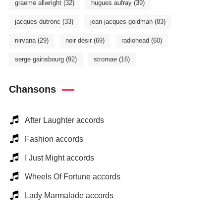
graeme allwright
(32)
hugues aufray
(39)
jacques dutronc
(33)
jean-jacques goldman
(83)
nirvana
(29)
noir désir
(69)
radiohead
(60)
serge gainsbourg
(92)
stromae
(16)
Chansons
After Laughter accords
Fashion accords
I Just Might accords
Wheels Of Fortune accords
Lady Marmalade accords