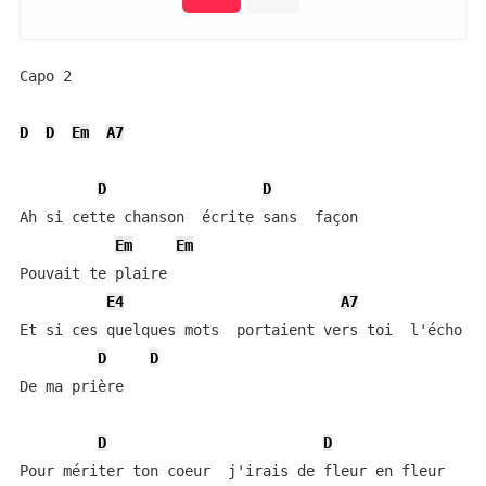
Capo 2

D
D
Em
A7
D
D
Ah si cette chanson  écrite sans  façon

Em
Em
Pouvait te plaire

E4
A7
Et si ces quelques mots  portaient vers toi  l'écho

D
D
De ma prière

D
D
Pour mériter ton coeur  j'irais de fleur en fleur
