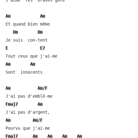
J'aime  les  braves gens

Am
Am
Et quand bien même

Dm
Dm
E
E7
Am
Am
Sont  innocents

Am
Am/F
Fmaj7
Am
Am
Am/F
Fmaj7
Am
Am
Am
Am