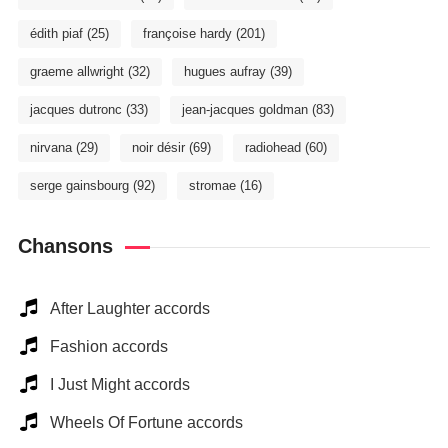
édith piaf
(25)
françoise hardy
(201)
graeme allwright
(32)
hugues aufray
(39)
jacques dutronc
(33)
jean-jacques goldman
(83)
nirvana
(29)
noir désir
(69)
radiohead
(60)
serge gainsbourg
(92)
stromae
(16)
Chansons
After Laughter accords
Fashion accords
I Just Might accords
Wheels Of Fortune accords