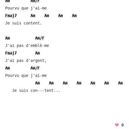
Am
Am/F
Fmaj7
Am
Am
Am
Am
Je suis content.

Am
Am/F
Fmaj7
Am
Am
Am/F
Pourvu que j'ai-me

Am
Am
Am
Am
Am
Am
Am
   Je suis con---tent...
0