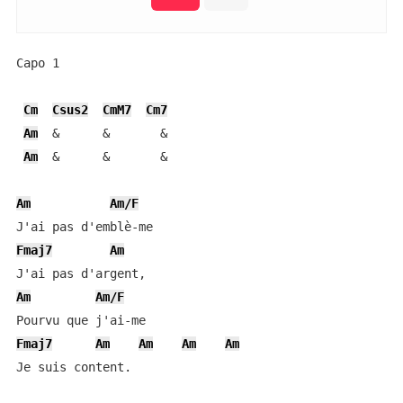
Capo 1

Cm
Csus2
CmM7
Cm7
Am
  &      &       &   

Am
  &      &       &

Am
Am/F
Fmaj7
Am
Am
Am/F
Fmaj7
Am
Am
Am
Am
Je suis content.
