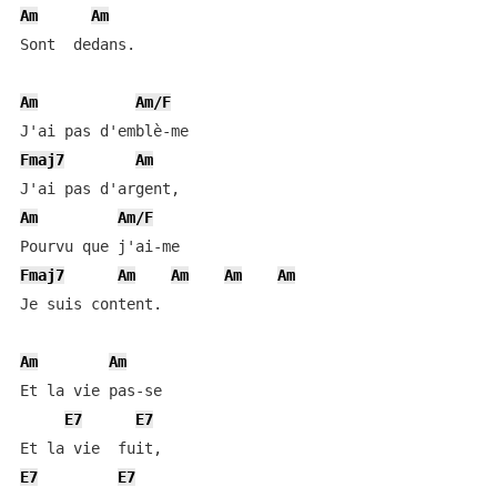
Am
Am
Sont  dedans.

Am
Am/F
Fmaj7
Am
Am
Am/F
Fmaj7
Am
Am
Am
Am
Je suis content.

Am
Am
Et la vie pas-se

E7
E7
E7
E7