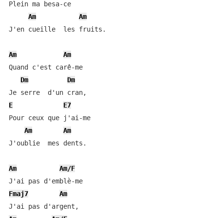
Plein ma besa-ce

Am
Am
J'en cueille  les fruits.

Am
Am
Quand c'est carê-me

Dm
Dm
E
E7
Pour ceux que j'ai-me

Am
Am
J'oublie  mes dents.

Am
Am/F
Fmaj7
Am