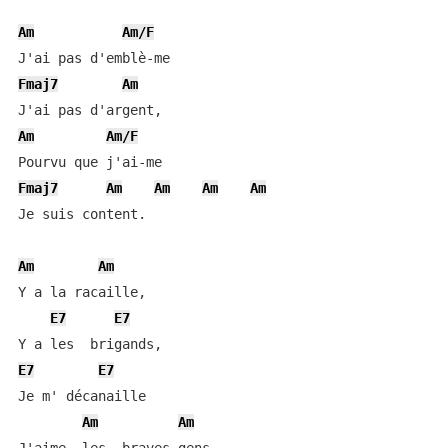
Am
Am/F
Fmaj7
Am
Am
Am/F
Fmaj7
Am
Am
Am
Am
Je suis content.

Am
Am
Y a la racaille,

E7
E7
E7
E7
Je m' décanaille

Am
Am