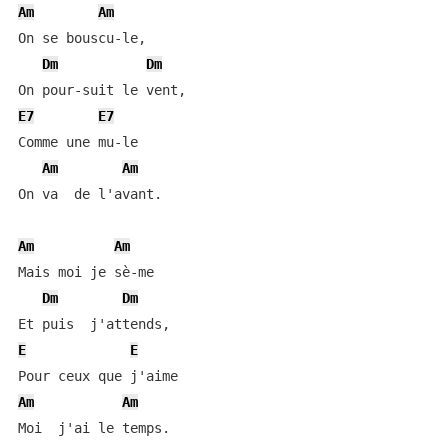
Am
Am
On se bouscu-le,

Dm
Dm
E7
E7
Comme une mu-le

Am
Am
On va  de l'avant.

Am
Am
Mais moi je sè-me

Dm
Dm
E
E
Am
Am
Moi  j'ai le temps.
