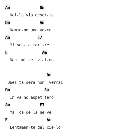
Am
Dm
Dm
Am
Am
E7
E
Am
  Non  mi sei vici-no

Dm
Dm
Am
Am
E7
E
Am
  Lentamen-te dal cie-lo
