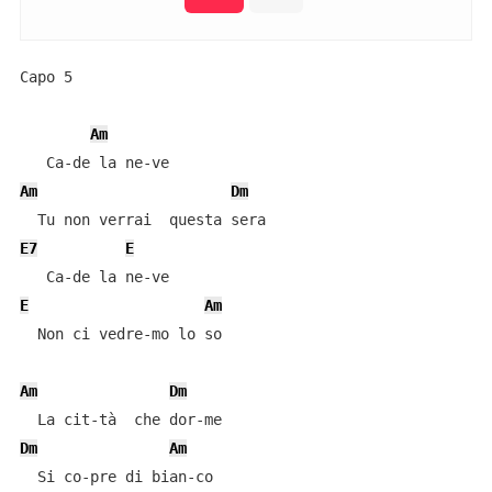
Capo 5

Am
Am
Dm
E7
E
E
Am
  Non ci vedre-mo lo so

Am
Dm
Dm
Am