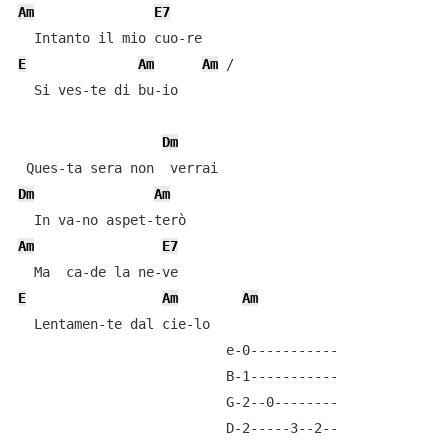
Am
E7
E
Am
Am
 /

  Si ves-te di bu-io

Dm
Dm
Am
Am
E7
E
Am
Am
  Lentamen-te dal cie-lo

                          e-0-----------

                          B-1-----------

                          G-2--0--------

                          D-2-----3--2--
