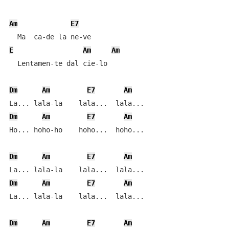
Am
E7
E
Am
Am
  Lentamen-te dal cie-lo

Dm
Am
E7
Am
Dm
Am
E7
Am
Ho... hoho-ho    hoho...  hoho...

Dm
Am
E7
Am
Dm
Am
E7
Am
La... lala-la    lala...  lala...

Dm
Am
E7
Am