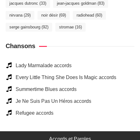
jacques dutronc
(33)
jean-jacques goldman
(83)
nirvana
(29)
noir désir
(69)
radiohead
(60)
serge gainsbourg
(92)
stromae
(16)
Chansons
Lady Marmalade accords
Every Little Thing She Does Is Magic accords
Summertime Blues accords
Je Ne Suis Pas Un Héros accords
Refugee accords
Accords et Paroles