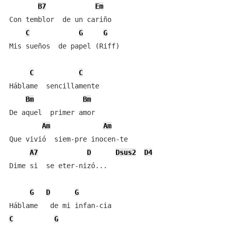
B7
Em
Con temblor  de un cariño

C
G
G
Mis sueños  de papel (Riff)

C
C
Háblame  sencillamente

Bm
Bm
De aquel  primer amor

Am
Am
Que vivió  siem-pre inocen-te

A7
D
Dsus2
D4
Dime si  se eter-nizó...

G
D
G
C
G