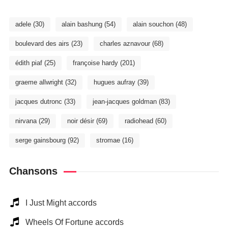
adele
(30)
alain bashung
(54)
alain souchon
(48)
boulevard des airs
(23)
charles aznavour
(68)
édith piaf
(25)
françoise hardy
(201)
graeme allwright
(32)
hugues aufray
(39)
jacques dutronc
(33)
jean-jacques goldman
(83)
nirvana
(29)
noir désir
(69)
radiohead
(60)
serge gainsbourg
(92)
stromae
(16)
Chansons
I Just Might accords
Wheels Of Fortune accords