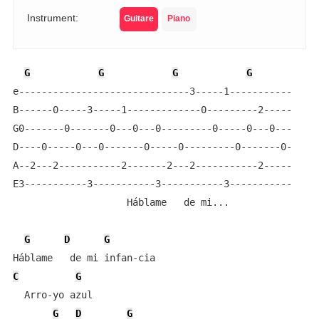
Instrument:
Guitare
Piano
G
G
G
G
e------------------------------3-----1-----------

B------0-----3-----1-------------0---------2-----

G0-------0-------0---0---0---------0-----0---0---

D----0-----0---0-------0-----0---------0-------0-

A--2---2-----------2-------2---2-----------2-----

E3-----------3-----------3-----------3-----------

                    Háblame   de mi...

G
D
G
C
G
  Arro-yo azul

G
D
G