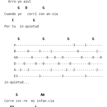
  Arro-yo azul

G
D
G
Cuando yo   corrí con an-sia

C
G
Por tu  in-quietud

G
G
G
G
     e------------------------------3-----1-----------
     B------0-----3-----1-------------0---------2-----
     G0-------0-------0---0---0---------0-----0---0---
     D----0-----0---0-------0-----0---------0-------0-
     A--2---2-----------2-------2---2-----------2-----
     E3-----------3-----------3-----------3-----------
in-quietud...                                         
G
Am
Corre cor-re  mi infan-cia
