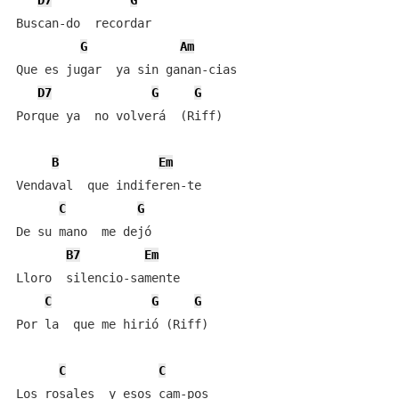
D7
G
Buscan-do  recordar

G
Am
Que es jugar  ya sin ganan-cias

D7
G
G
Porque ya  no volverá  (Riff)

B
Em
Vendaval  que indiferen-te

C
G
De su mano  me dejó

B7
Em
Lloro  silencio-samente

C
G
G
Por la  que me hirió (Riff)

C
C
Los rosales  y esos cam-pos
