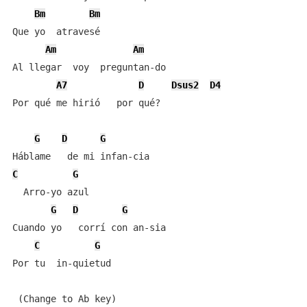
Bm
Bm
Que yo  atravesé

Am
Am
Al llegar  voy  preguntan-do

A7
D
Dsus2
D4
Por qué me hirió   por qué?

G
D
G
C
G
  Arro-yo azul

G
D
G
Cuando yo   corrí con an-sia

C
G
Por tu  in-quietud
