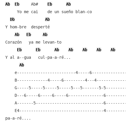
Ab
Eb
     Ab#    
Eb
Ab
     Yo me cai    de un sueño blan-co

Db
Ab
Y hom-bre  desperté

Ab
Eb
Ab
Corazón   ya me levan-to

Eb
Eb
Ab
Ab
Ab
Ab
Ab
Y al a--gua   cul-pa-a-ré...

Ab
    e-------------------------4-----6-----------------
    B-------------4-----6---------4---4---------------
    G-----5-----5-----5-----5---5-------5-5-----------
    D---6-----6-----6-----6---------------6-----------
    A-------5-----------------------------6-----------
    E4------------------------------------4-----------
pa-a-ré....