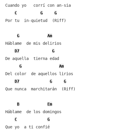
Cuando yo   corrí con an-sia

C
G
G
Por tu  in-quietud  (Riff)

G
Am
Háblame  de mis delirios

D7
G
De aquella  tierna edad

G
Am
Del color  de aquellos lirios

D7
G
G
Que nunca  marchitarán  (Riff)

B
Em
Háblame  de los domingos

C
G
Que yo  a ti confié
