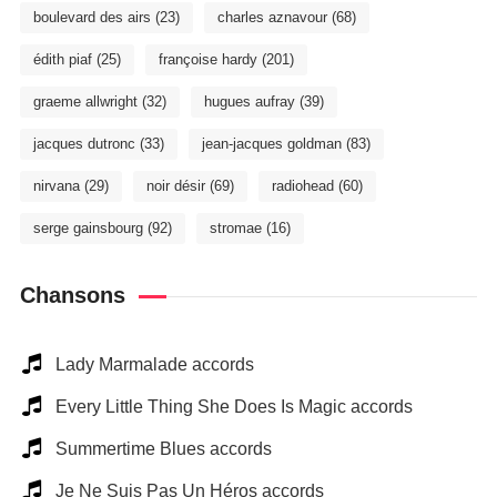
boulevard des airs
(23)
charles aznavour
(68)
édith piaf
(25)
françoise hardy
(201)
graeme allwright
(32)
hugues aufray
(39)
jacques dutronc
(33)
jean-jacques goldman
(83)
nirvana
(29)
noir désir
(69)
radiohead
(60)
serge gainsbourg
(92)
stromae
(16)
Chansons
Lady Marmalade accords
Every Little Thing She Does Is Magic accords
Summertime Blues accords
Je Ne Suis Pas Un Héros accords