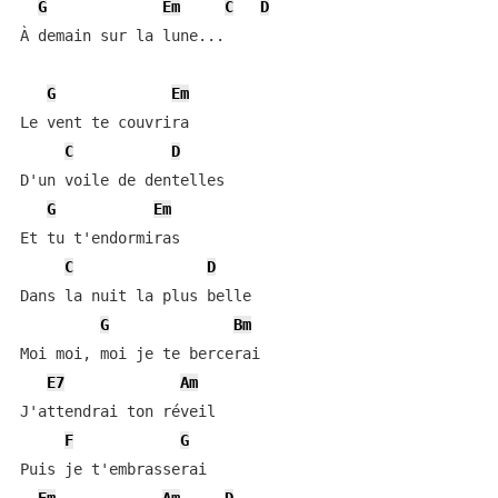
G
Em
C
D
À demain sur la lune...

G
Em
Le vent te couvrira

C
D
D'un voile de dentelles

G
Em
Et tu t'endormiras

C
D
Dans la nuit la plus belle

G
Bm
Moi moi, moi je te bercerai

E7
Am
J'attendrai ton réveil

F
G
Puis je t'embrasserai
