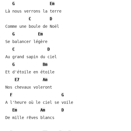
G
Em
Là nous verrons la terre

C
D
Comme une boule de Noël

G
Em
Se balancer légère

C
D
Au grand sapin du ciel

G
Bm
Et d'étoile en étoile

E7
Am
Nos chevaux voleront

F
G
A l'heure où le ciel se voile

Em
Am
D
De mille rêves blancs
