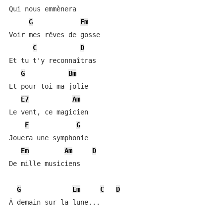
Qui nous emmènera

G
Em
Voir mes rêves de gosse

C
D
Et tu t'y reconnaîtras

G
Bm
Et pour toi ma jolie

E7
Am
Le vent, ce magicien

F
G
Jouera une symphonie

Em
Am
D
De mille musiciens

G
Em
C
D
À demain sur la lune...
