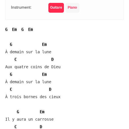
Instrument:
Guitare
Piano
G
Em
G
Em
G
Em
À demain sur la lune

C
D
Aux quatre coins de Dieu

G
Em
À demain sur la lune

C
D
À trois bornes des cieux

G
Em
Il y aura un carrosse

C
D