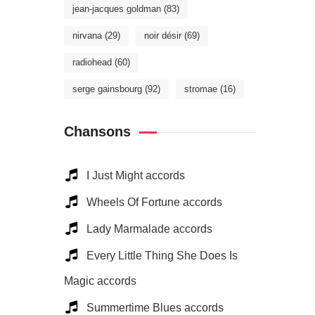
jean-jacques goldman
(83)
nirvana
(29)
noir désir
(69)
radiohead
(60)
serge gainsbourg
(92)
stromae
(16)
Chansons
I Just Might accords
Wheels Of Fortune accords
Lady Marmalade accords
Every Little Thing She Does Is
Magic accords
Summertime Blues accords