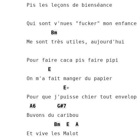
Pis les leçons de bienséance 

Qui sont v'nues "fucker" mon enfance 
Bm
Me sont très utiles, aujourd'hui 

Pour faire caca pis faire pipi 

E
On m'a fait manger du papier 

E
+ 

Pour que j'puisse chier tout envelopp
A6
G#7
Buvons du caribou 

Bm
E
A
Et vive les Malot