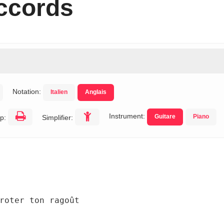
ccords
Notation:
Italien
Anglais
Instrument:
Guitare
Piano
p:
Simplifier:
roter ton ragoût 
