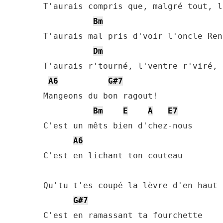
T'aurais compris que, malgré tout, l
Bm
T'aurais mal pris d'voir l'oncle Ren
Dm
T'aurais r'tourné, l'ventre r'viré, 
A6
G#7
Mangeons du bon ragout! 

Bm
E
A
E7
C'est un mêts bien d'chez-nous 

A6
C'est en lichant ton couteau 

Qu'tu t'es coupé la lèvre d'en haut 

G#7
C'est en ramassant ta fourchette 
