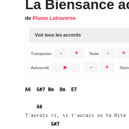
La Biensance a
de
Plume Latraverse
Voir tous les accords
-
+
-
+
Transposer:
Texte:
-
+
Autoscroll:
Stam
A6
G#7
Bm
Dm
E7
A6
T'aurais ri, si t'aurais vu ta Rita 
G#7