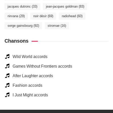
jacques dutronc
(33)
jean-jacques goldman
(83)
nirvana
(29)
noir désir
(69)
radiohead
(60)
serge gainsbourg
(92)
stromae
(16)
Chansons
Wild World accords
Games Without Frontiers accords
After Laughter accords
Fashion accords
I Just Might accords