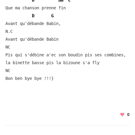
D
Bm
C
Que ma chanson prenne fin

D
G
Avant qu'débande Babin,

N.C

Avant qu'débande Babin

NC

Pis qui s'débine a'ec son boudin pis ses combines, 

la binette basse pis la bizoune s'a fly

NC

Bon ben bye bye !!!}
0