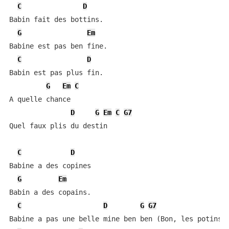
C
D
Babin fait des bottins.

G
Em
Babine est pas ben fine.

C
D
Babin est pas plus fin.

G
Em
C
A quelle chance

D
G
Em
C
G7
Quel faux plis du destin

C
D
Babine a des copines

G
Em
Babin a des copains.

C
D
G
G7
Babine a pas une belle mine ben ben (Bon, les potins)
