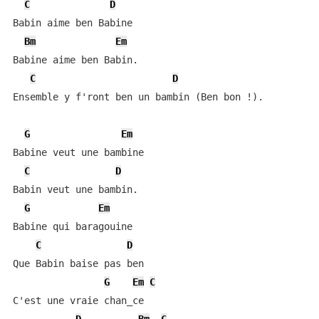
C
D
Babin aime ben Babine

Bm
Em
Babine aime ben Babin.

C
D
Ensemble y f'ront ben un bambin (Ben bon !).

G
Em
Babine veut une bambine

C
D
Babin veut une bambin.

G
Em
Babine qui baragouine

C
D
Que Babin baise pas ben

G
Em
C
C'est une vraie chan_ce
