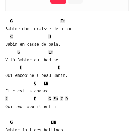
G
Em
Babine dans graisse de binne.

C
D
Babin en casse de bain.

G
Em
V'là Babine qui badine

C
D
Qui embobine l'beau Babin.

G
Em
C
D
G
Em
C
D
Qui leur sourit enfin.

G
Em
Babine fait des bottines.
