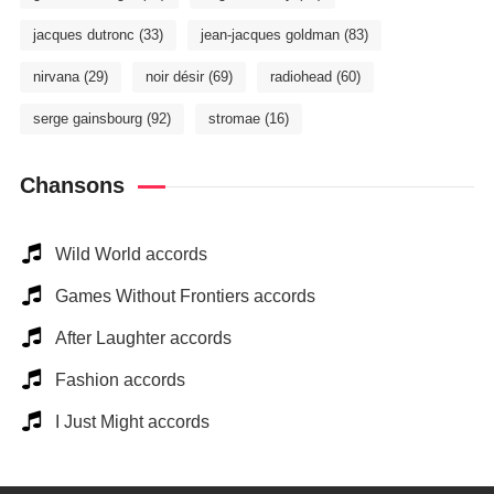
jacques dutronc
(33)
jean-jacques goldman
(83)
nirvana
(29)
noir désir
(69)
radiohead
(60)
serge gainsbourg
(92)
stromae
(16)
Chansons
Wild World accords
Games Without Frontiers accords
After Laughter accords
Fashion accords
I Just Might accords