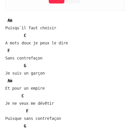
Am
Puisqu´il faut choisir

C
A mots doux je peux le dire

F
Sans contrefaçon

G
Je suis un garçon

Am
Et pour un empire

C
Je ne veux me dévêtir

F
Puisque sans contrefaçon

G