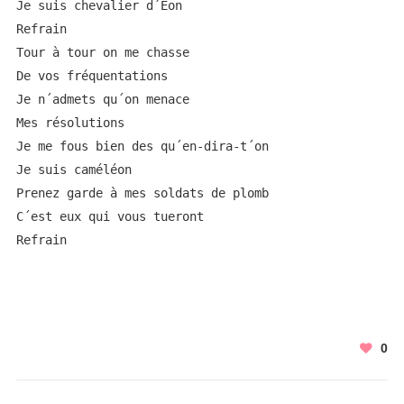
Je suis chevalier d´Eon

Refrain

Tour à tour on me chasse

De vos fréquentations

Je n´admets qu´on menace

Mes résolutions

Je me fous bien des qu´en-dira-t´on

Je suis caméléon

Prenez garde à mes soldats de plomb

C´est eux qui vous tueront

Refrain
0