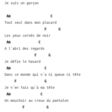
Je suis un garçon

Am
C
Tout seul dans mon placard

F
G
Les yeux cernés de noir 

Am
C
A l´abri des regards

F
G
Je défie le hasard 

Am
C
Dans ce monde qui n´a ni queue ni tête

F
G
Je n´en fais qu´à ma tête

Am
C
Un mouchoir au creux du pantalon

F
G