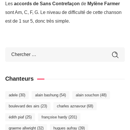
Les
accords de Sans Contrefaçon
de
Mylène Farmer
sont Am, C, F, G. Le niveau de difficulté de cette chanson
est de 1 sur 5, donc très simple.
Chanteurs
adele
(30)
alain bashung
(54)
alain souchon
(48)
boulevard des airs
(23)
charles aznavour
(68)
édith piaf
(25)
françoise hardy
(201)
graeme allwright
(32)
hugues aufray
(39)