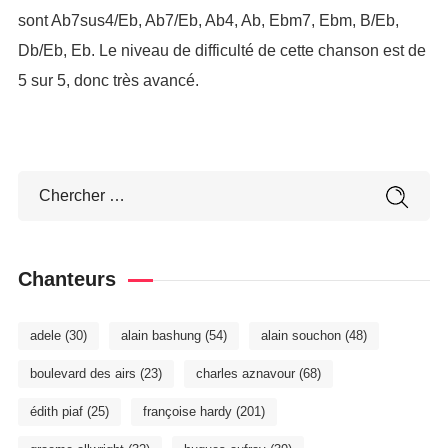
sont Ab7sus4/Eb, Ab7/Eb, Ab4, Ab, Ebm7, Ebm, B/Eb,
Db/Eb, Eb. Le niveau de difficulté de cette chanson est de
5 sur 5, donc très avancé.
Chanteurs
adele
(30)
alain bashung
(54)
alain souchon
(48)
boulevard des airs
(23)
charles aznavour
(68)
édith piaf
(25)
françoise hardy
(201)