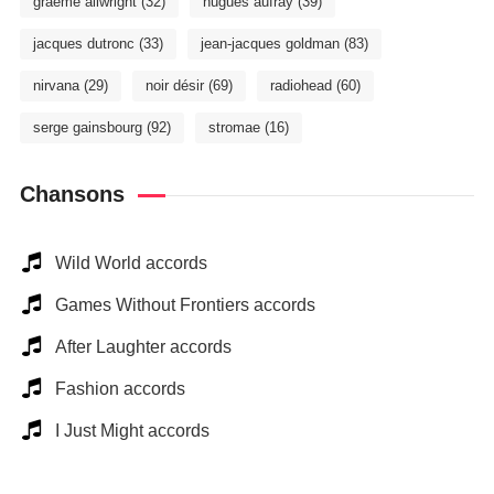
graeme allwright
(32)
hugues aufray
(39)
jacques dutronc
(33)
jean-jacques goldman
(83)
nirvana
(29)
noir désir
(69)
radiohead
(60)
serge gainsbourg
(92)
stromae
(16)
Chansons
Wild World accords
Games Without Frontiers accords
After Laughter accords
Fashion accords
I Just Might accords