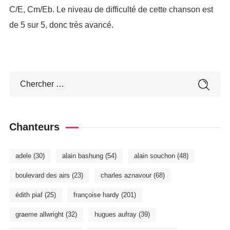
C/E, Cm/Eb. Le niveau de difficulté de cette chanson est
de 5 sur 5, donc très avancé.
Chanteurs
adele
(30)
alain bashung
(54)
alain souchon
(48)
boulevard des airs
(23)
charles aznavour
(68)
édith piaf
(25)
françoise hardy
(201)
graeme allwright
(32)
hugues aufray
(39)