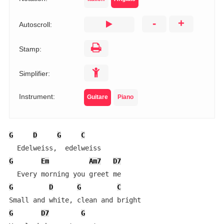
-
+
Autoscroll:
Stamp:
Simplifier:
Instrument:
Guitare
Piano
G
D
G
C
G
Em
Am7
D7
G
D
G
C
G
D7
G