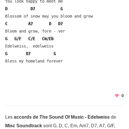
D
D7
G
C
A7
D
D7
G
G/F
C/E
Cm/Eb
G
D7
G
Bless my homeland forever
0
Les
accords de The Sound Of Music - Edelweiss
de
Misc Soundtrack
sont G, D, C, Em, Am7, D7, A7, G/F,