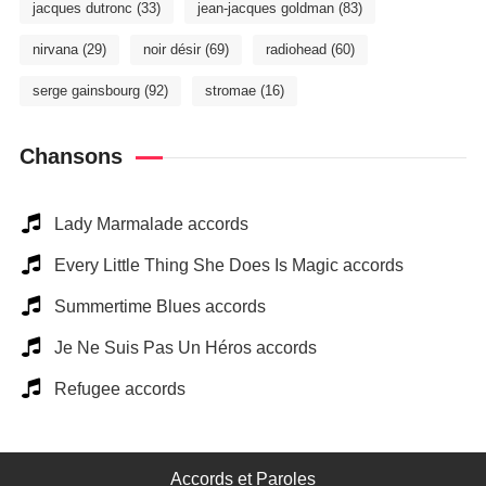
jacques dutronc
(33)
jean-jacques goldman
(83)
nirvana
(29)
noir désir
(69)
radiohead
(60)
serge gainsbourg
(92)
stromae
(16)
Chansons
Lady Marmalade accords
Every Little Thing She Does Is Magic accords
Summertime Blues accords
Je Ne Suis Pas Un Héros accords
Refugee accords
Accords et Paroles