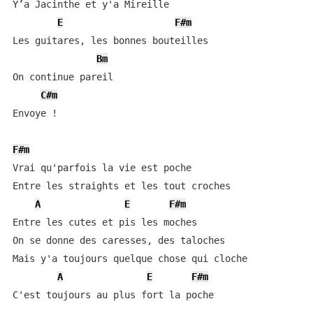
Y’a Jacinthe et y'a Mireille 

E
F#m
Les guitares, les bonnes bouteilles

Bm
On continue pareil

C#m
Envoye !

F#m
Vrai qu'parfois la vie est poche

Entre les straights et les tout croches

A
E
F#m
Entre les cutes et pis les moches

On se donne des caresses, des taloches

Mais y'a toujours quelque chose qui cloche

A
E
F#m
C'est toujours au plus fort la poche
