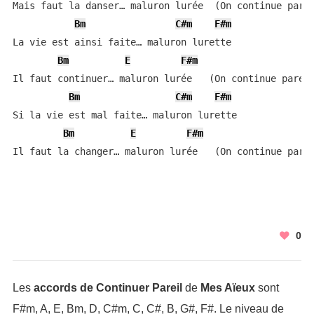
Mais faut la danser… maluron lurée  (On continue parei
Bm
C#m
F#m
La vie est ainsi faite… maluron lurette

Bm
E
F#m
Il faut continuer… maluron lurée   (On continue pareil
Bm
C#m
F#m
Si la vie est mal faite… maluron lurette

Bm
E
F#m
Il faut la changer… maluron lurée   (On continue pare
0
Les
accords de Continuer Pareil
de
Mes Aïeux
sont
F#m, A, E, Bm, D, C#m, C, C#, B, G#, F#. Le niveau de