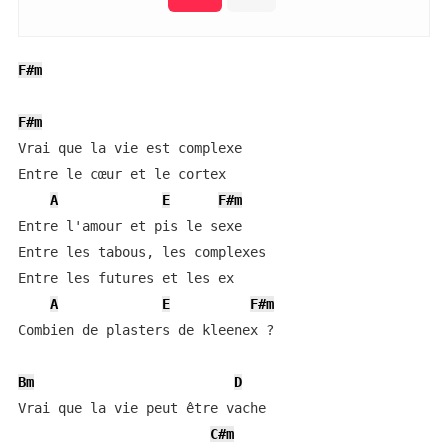
F#m
F#m
Vrai que la vie est complexe 

Entre le cœur et le cortex

A
E
F#m
Entre l'amour et pis le sexe

Entre les tabous, les complexes

Entre les futures et les ex 

A
E
F#m
Combien de plasters de kleenex ?

Bm
D
Vrai que la vie peut être vache

C#m