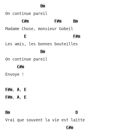
Bm
On continue pareil

C#m
F#m
Bm
Madame Chose, monsieur Gobeil

E
F#m
Les amis, les bonnes bouteilles

Bm
On continue pareil

C#m
Envoye !

F#m
, 
A
, 
E
F#m
, 
A
, 
E
Bm
D
Vrai que souvent la vie est laitte

C#m