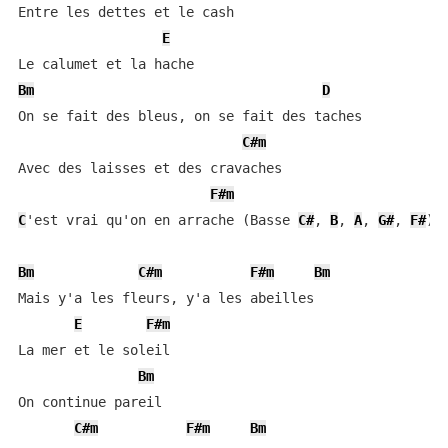
Entre les dettes et le cash

E
Bm
D
On se fait des bleus, on se fait des taches

C#m
Avec des laisses et des cravaches

F#m
C
'est vrai qu'on en arrache (Basse 
C#
, 
B
, 
A
, 
G#
, 
F#
)

Bm
C#m
F#m
Bm
Mais y'a les fleurs, y'a les abeilles

E
F#m
La mer et le soleil

Bm
On continue pareil

C#m
F#m
Bm