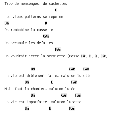
Trop de mensonges, de cachettes

E
Bm
D
On rembobine la cassette

C#m
On accumule les défaites

F#m
On voudrait jeter la serviette (Basse 
C#
, 
B
, 
A
, 
G#
, 
F
Bm
C#m
F#m
La vie est drôlement faite… maluron lurette

Bm
E
F#m
Mais faut la chanter… maluron lurée

Bm
C#m
F#m
La vie est imparfaite… maluron lurette

Bm
E
F#m