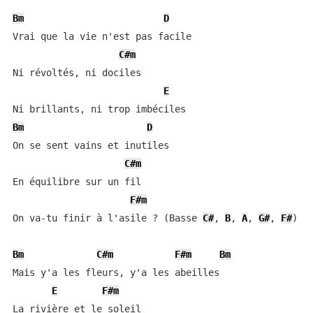
Bm
D
Vrai que la vie n'est pas facile

C#m
Ni révoltés, ni dociles

E
Bm
D
On se sent vains et inutiles

C#m
En équilibre sur un fil  

F#m
On va-tu finir à l'asile ? (Basse 
C#
, 
B
, 
A
, 
G#
, 
F#
)

Bm
C#m
F#m
Bm
Mais y'a les fleurs, y'a les abeilles

E
F#m
La rivière et le soleil 
