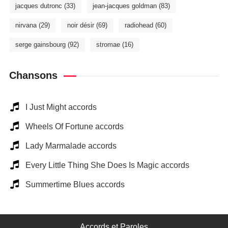
jacques dutronc
(33)
jean-jacques goldman
(83)
nirvana
(29)
noir désir
(69)
radiohead
(60)
serge gainsbourg
(92)
stromae
(16)
Chansons
I Just Might accords
Wheels Of Fortune accords
Lady Marmalade accords
Every Little Thing She Does Is Magic accords
Summertime Blues accords
Accords et Paroles