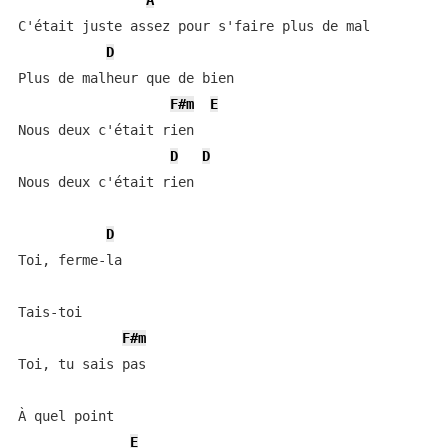
A
C'était juste assez pour s'faire plus de mal

D
Plus de malheur que de bien

F#m
E
Nous deux c'était rien

D
D
Nous deux c'était rien

D
Toi, ferme-la

Tais-toi

F#m
Toi, tu sais pas

À quel point

E