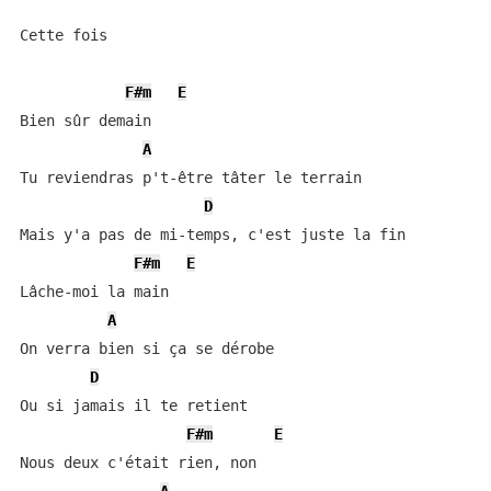
Cette fois

F#m
E
Bien sûr demain

A
Tu reviendras p't-être tâter le terrain

D
Mais y'a pas de mi-temps, c'est juste la fin

F#m
E
Lâche-moi la main

A
On verra bien si ça se dérobe

D
Ou si jamais il te retient

F#m
E
Nous deux c'était rien, non
