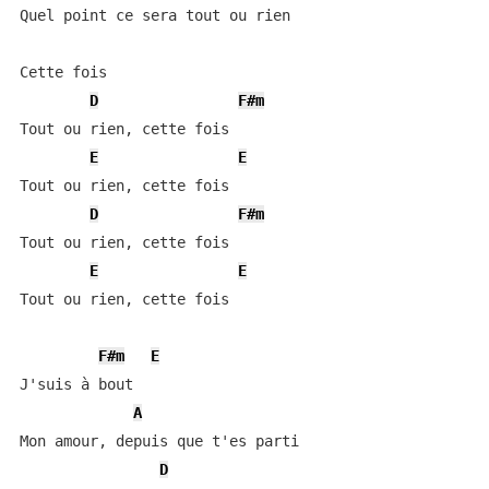
Quel point ce sera tout ou rien

Cette fois

D
F#m
Tout ou rien, cette fois

E
E
Tout ou rien, cette fois

D
F#m
Tout ou rien, cette fois

E
E
Tout ou rien, cette fois

F#m
E
J'suis à bout

A
Mon amour, depuis que t'es parti

D