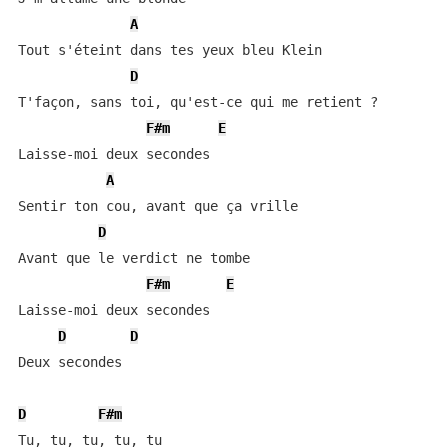
A
Tout s'éteint dans tes yeux bleu Klein

D
T'façon, sans toi, qu'est-ce qui me retient ?

F#m
E
Laisse-moi deux secondes

A
Sentir ton cou, avant que ça vrille

D
Avant que le verdict ne tombe

F#m
E
Laisse-moi deux secondes

D
D
Deux secondes

D
F#m
Tu, tu, tu, tu, tu
