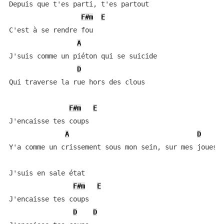
Depuis que t'es parti, t'es partout

F#m
E
C'est à se rendre fou

A
J'suis comme un piéton qui se suicide

D
Qui traverse la rue hors des clous

F#m
E
J'encaisse tes coups

A
D
Y'a comme un crissement sous mon sein, sur mes joues

J'suis en sale état

F#m
E
J'encaisse tes coups

D
D