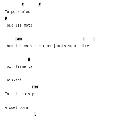
E
E
D
Tous les mots

F#m
E
E
Tous les mots que t'as jamais su me dire

D
Toi, ferme-la

Tais-toi

F#m
Toi, tu sais pas

À quel point

E