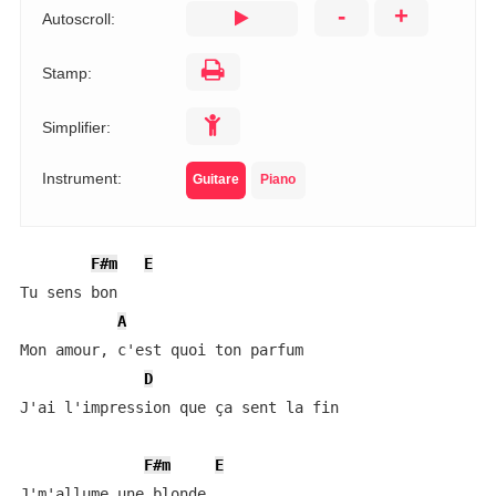
-
+
Autoscroll:
Stamp:
Simplifier:
Instrument:
Guitare
Piano
F#m
E
Tu sens bon

A
Mon amour, c'est quoi ton parfum

D
J'ai l'impression que ça sent la fin

F#m
E
J'm'allume une blonde
