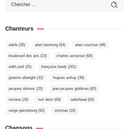
Chanteurs
adele
(30)
alain bashung
(54)
alain souchon
(48)
boulevard des airs
(23)
charles aznavour
(68)
édith piaf
(25)
françoise hardy
(201)
graeme allwright
(32)
hugues aufray
(39)
jacques dutronc
(33)
jean-jacques goldman
(83)
nirvana
(29)
noir désir
(69)
radiohead
(60)
serge gainsbourg
(92)
stromae
(16)
Chansons