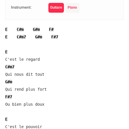
Instrument:
Guitare
Piano
E
C#m
G#m
F#
E
C#m7
G#m
F#7
E
C#m7
G#m
F#7
Ou bien plus doux

E