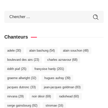
Chanteurs
adele
(30)
alain bashung
(54)
alain souchon
(48)
boulevard des airs
(23)
charles aznavour
(68)
édith piaf
(25)
françoise hardy
(201)
graeme allwright
(32)
hugues aufray
(39)
jacques dutronc
(33)
jean-jacques goldman
(83)
nirvana
(29)
noir désir
(69)
radiohead
(60)
serge gainsbourg
(92)
stromae
(16)