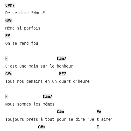
C#m7
G#m
F#
On se rend fou

E
C#m7
G#m
F#7
Tous nos demains en un quart d'heure

E
C#m7
Nous sommes les mêmes

G#m
F#
Toujours prêts à tout pour se dire "Je t'aime"

G#m
E