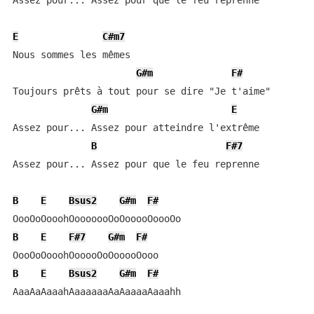
Assez pour... Assez pour que le feu reprenne

E
C#m7
Nous sommes les mêmes

G#m
F#
Toujours prêts à tout pour se dire "Je t'aime"

G#m
E
Assez pour... Assez pour atteindre l'extrême

B
F#7
Assez pour... Assez pour que le feu reprenne

B
E
Bsus2
G#m
F#
B
E
F#7
G#m
F#
B
E
Bsus2
G#m
F#
AaaAaAaaahAaaaaaaAaAaaaaAaaahh
