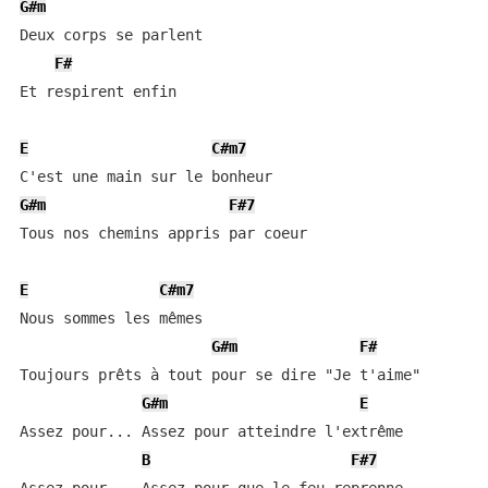
G#m
Deux corps se parlent

F#
Et respirent enfin

E
C#m7
G#m
F#7
Tous nos chemins appris par coeur

E
C#m7
Nous sommes les mêmes

G#m
F#
Toujours prêts à tout pour se dire "Je t'aime"

G#m
E
Assez pour... Assez pour atteindre l'extrême

B
F#7