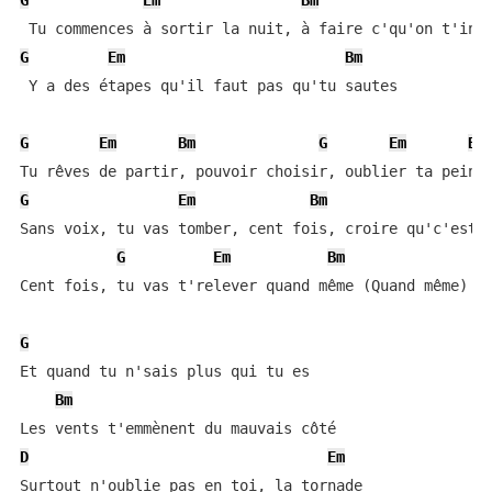
G
Em
Bm
G
Em
Bm
 Y a des étapes qu'il faut pas qu'tu sautes

G
Em
Bm
G
Em
Bm
G
Em
Bm
Sans voix, tu vas tomber, cent fois, croire qu'c'est t
G
Em
Bm
Cent fois, tu vas t'relever quand même (Quand même)

G
Et quand tu n'sais plus qui tu es

Bm
D
Em