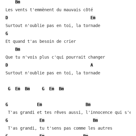
Bm
D
Em
G
Et quand t'as besoin de crier

Bm
D
A
Surtout n'oublie pas en toi, la tornade

G
Em
Bm
G
Em
Bm
G
Em
Bm
G
Em
Bm