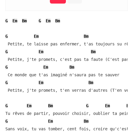
G
Em
Bm
G
Em
Bm
G
Em
Bm
G
Em
Bm
G
Em
Bm
G
Em
Bm
 Petite, j'te promets, t'en verras d'autres (T'en verr
G
Em
Bm
G
Em
Bm
G
Em
Bm
Sans voix, tu vas tomber, cent fois, croire qu'c'est t