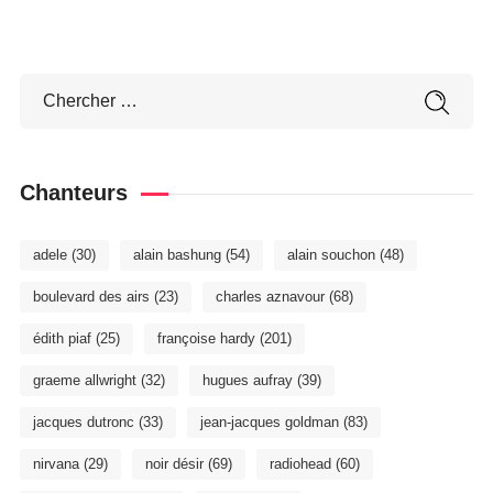
Chanteurs
adele
(30)
alain bashung
(54)
alain souchon
(48)
boulevard des airs
(23)
charles aznavour
(68)
édith piaf
(25)
françoise hardy
(201)
graeme allwright
(32)
hugues aufray
(39)
jacques dutronc
(33)
jean-jacques goldman
(83)
nirvana
(29)
noir désir
(69)
radiohead
(60)