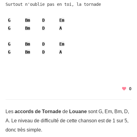
Surtout n'oublie pas en toi, la tornade

G
Bm
D
Em
G
Bm
D
A
G
Bm
D
Em
G
Bm
D
A
0
Les
accords de Tornade
de
Louane
sont G, Em, Bm, D,
A. Le niveau de difficulté de cette chanson est de 1 sur 5,
donc très simple.