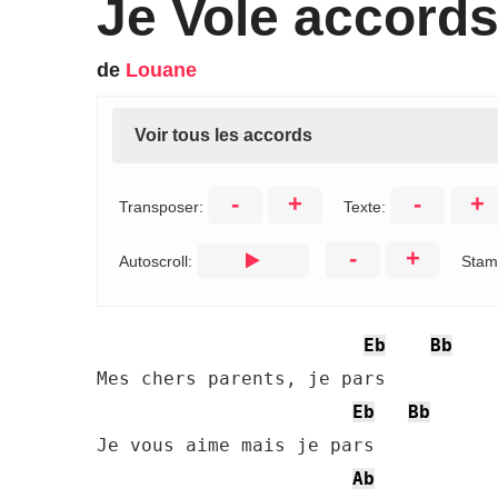
Je Vole accord
de
Louane
Voir tous les accords
-
+
-
+
Transposer:
Texte:
-
+
Autoscroll:
Stam
Eb
Bb
Mes chers parents, je pars

Eb
Bb
Je vous aime mais je pars

Ab