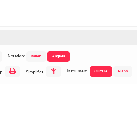
s
Notation:
Italien
Anglais
Instrument:
Guitare
Piano
p:
Simplifier: