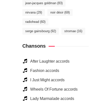
jean-jacques goldman
(83)
nirvana
(29)
noir désir
(69)
radiohead
(60)
serge gainsbourg
(92)
stromae
(16)
Chansons
After Laughter accords
Fashion accords
I Just Might accords
Wheels Of Fortune accords
Lady Marmalade accords