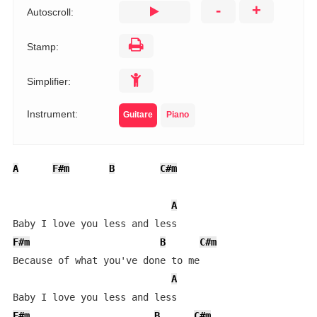
-
+
Autoscroll:
Stamp:
Simplifier:
Instrument:
Guitare
Piano
A
F#m
B
C#m
A
F#m
B
C#m
Because of what you've done to me

A
F#m
B
C#m