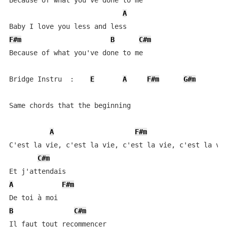
Because of what you've done to me

A
F#m
B
C#m
Because of what you've done to me

Bridge Instru  :    
E
A
F#m
G#m
        
Same chords that the beginning

A
F#m
C'est la vie, c'est la vie, c'est la vie, c'est la vie
C#m
A
F#m
B
C#m
Il faut tout recommencer
