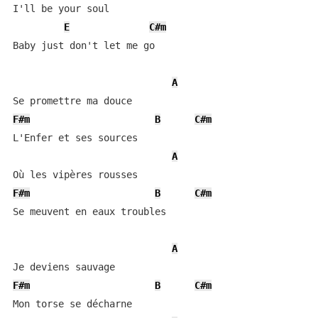
I'll be your soul

E
C#m
Baby just don't let me go

A
F#m
B
C#m
L'Enfer et ses sources

A
F#m
B
C#m
Se meuvent en eaux troubles

A
F#m
B
C#m
Mon torse se décharne
