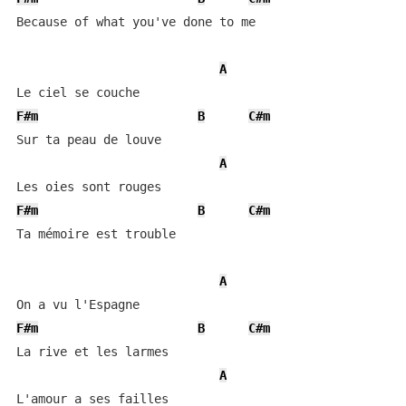
Because of what you've done to me

A
F#m
B
C#m
Sur ta peau de louve

A
F#m
B
C#m
Ta mémoire est trouble

A
F#m
B
C#m
La rive et les larmes

A