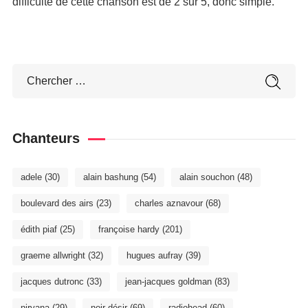
difficulté de cette chanson est de 2 sur 5, donc simple.
Chanteurs
adele
(30)
alain bashung
(54)
alain souchon
(48)
boulevard des airs
(23)
charles aznavour
(68)
édith piaf
(25)
françoise hardy
(201)
graeme allwright
(32)
hugues aufray
(39)
jacques dutronc
(33)
jean-jacques goldman
(83)
nirvana
(29)
noir désir
(69)
radiohead
(60)