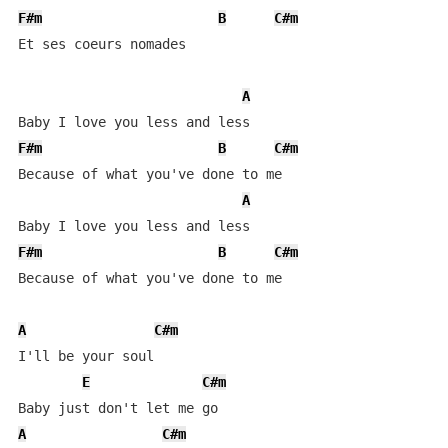
F#m
B
C#m
Et ses coeurs nomades

A
F#m
B
C#m
Because of what you've done to me

A
F#m
B
C#m
Because of what you've done to me

A
C#m
I'll be your soul

E
C#m
A
C#m