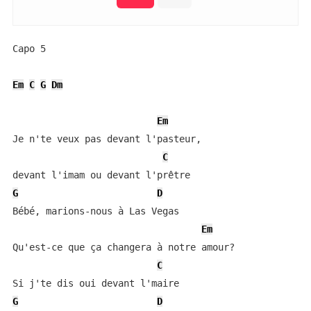
Capo 5

Em
C
G
Dm
Em
Je n'te veux pas devant l'pasteur,

C
G
D
Bébé, marions-nous à Las Vegas

Em
Qu'est-ce que ça changera à notre amour?

C
G
D