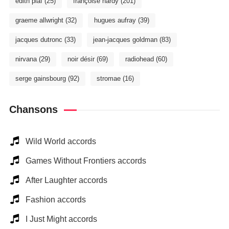
édith piaf
(25)
françoise hardy
(201)
graeme allwright
(32)
hugues aufray
(39)
jacques dutronc
(33)
jean-jacques goldman
(83)
nirvana
(29)
noir désir
(69)
radiohead
(60)
serge gainsbourg
(92)
stromae
(16)
Chansons
Wild World accords
Games Without Frontiers accords
After Laughter accords
Fashion accords
I Just Might accords