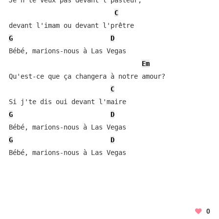
Je n'te veux pas devant l'pasteur,

C
G
D
Bébé, marions-nous à Las Vegas

Em
Qu'est-ce que ça changera à notre amour?

C
G
D
G
D
Bébé, marions-nous à Las Vegas
0