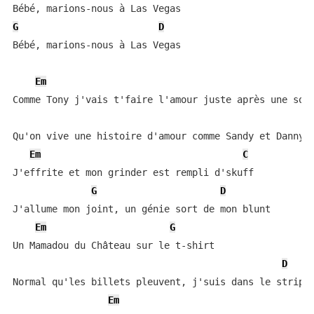
G
D
Bébé, marions-nous à Las Vegas

Em
Comme Tony j'vais t'faire l'amour juste après une soir
Qu'on vive une histoire d'amour comme Sandy et Danny Z
Em
C
J'effrite et mon grinder est rempli d'skuff

G
D
J'allume mon joint, un génie sort de mon blunt

Em
G
Un Mamadou du Château sur le t-shirt

D
Normal qu'les billets pleuvent, j'suis dans le strip c
Em