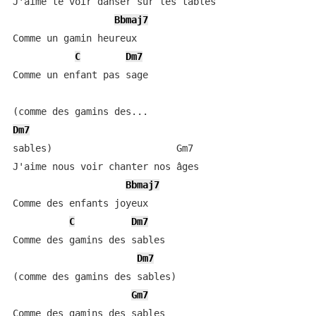
J'aime te voir danser sur les tables

Bbmaj7
Comme un gamin heureux

C
Dm7
Comme un enfant pas sage

Dm7
sables)                      Gm7

J'aime nous voir chanter nos âges

Bbmaj7
Comme des enfants joyeux

C
Dm7
Comme des gamins des sables

Dm7
(comme des gamins des sables)

Gm7
Comme des gamins des sables
