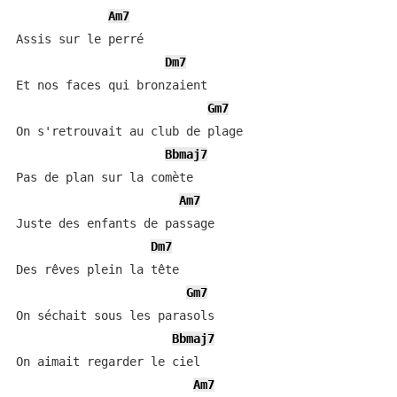
Am7
Assis sur le perré

Dm7
Et nos faces qui bronzaient

Gm7
On s'retrouvait au club de plage

Bbmaj7
Pas de plan sur la comète

Am7
Juste des enfants de passage

Dm7
Des rêves plein la tête

Gm7
On séchait sous les parasols

Bbmaj7
On aimait regarder le ciel

Am7