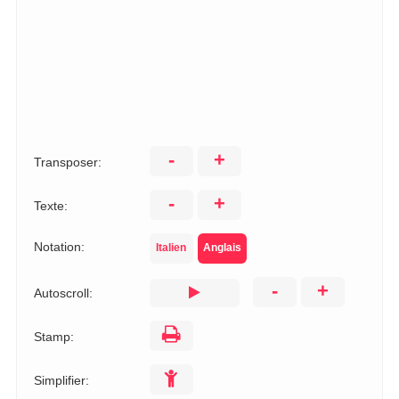
-
+
Transposer:
-
+
Texte:
Notation:
Italien
Anglais
-
+
Autoscroll:
Stamp:
Simplifier: