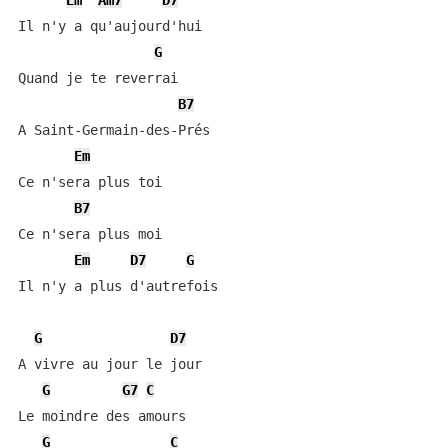
Em
Am7
D7
Il n'y a qu'aujourd'hui

G
Quand je te reverrai

B7
A Saint-Germain-des-Prés

Em
Ce n'sera plus toi

B7
Ce n'sera plus moi

Em
D7
G
Il n'y a plus d'autrefois

G
D7
A vivre au jour le jour

G
G7
C
Le moindre des amours

G
C