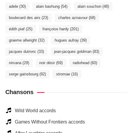
adele
(30)
alain bashung
(54)
alain souchon
(48)
boulevard des airs
(23)
charles aznavour
(68)
édith piaf
(25)
françoise hardy
(201)
graeme allwright
(32)
hugues aufray
(39)
jacques dutronc
(33)
jean-jacques goldman
(83)
nirvana
(29)
noir désir
(69)
radiohead
(60)
serge gainsbourg
(92)
stromae
(16)
Chansons
Wild World accords
Games Without Frontiers accords