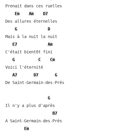
Prenait dans ces ruelles

Em
Am
D7
Des allures éternelles

G
D
Mais à la nuit la nuit

E7
Am
C'était bientôt fini

G
C
Cm
Voici l'éternité

A7
D7
G
De Saint-Germain-des-Prés

G
Il n'y a plus d'après

B7
A Saint-Germain-des-Prés

Em