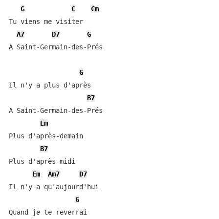
G
C
Cm
Tu viens me visiter

A7
D7
G
A Saint-Germain-des-Prés

G
Il n'y a plus d'après

B7
A Saint-Germain-des-Prés

Em
Plus d'après-demain

B7
Plus d'après-midi

Em
Am7
D7
Il n'y a qu'aujourd'hui

G
Quand je te reverrai
