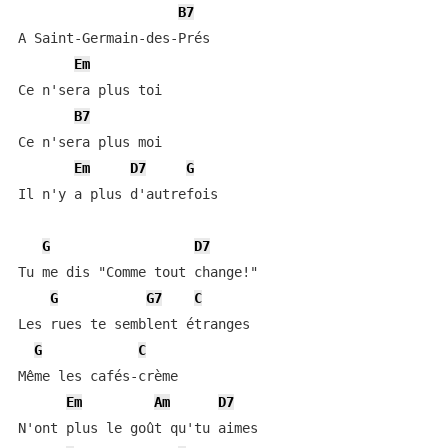
B7
A Saint-Germain-des-Prés

Em
Ce n'sera plus toi

B7
Ce n'sera plus moi

Em
D7
G
Il n'y a plus d'autrefois

G
D7
Tu me dis "Comme tout change!"

G
G7
C
Les rues te semblent étranges

G
C
Même les cafés-crème

Em
Am
D7
N'ont plus le goût qu'tu aimes
