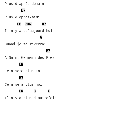
Plus d'après-demain

B7
Plus d'après-midi

Em
Am7
D7
Il n'y a qu'aujourd'hui

G
Quand je te reverrai

B7
A Saint-Germain-des-Prés

Em
Ce n'sera plus toi

B7
Ce n'sera plus moi

Em
D
G
Il n'y a plus d'autrefois...