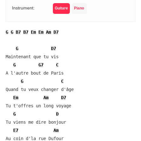
Instrument:
Guitare
Piano
G
G
B7
B7
Em
Em
Am
D7
G
D7
Maintenant que tu vis

G
G7
C
A l'autre bout de Paris

G
C
Quand tu veux changer d'âge

Em
Am
D7
Tu t'offres un long voyage

G
D
Tu viens me dire bonjour

E7
Am
Au coin d'la rue Dufour
