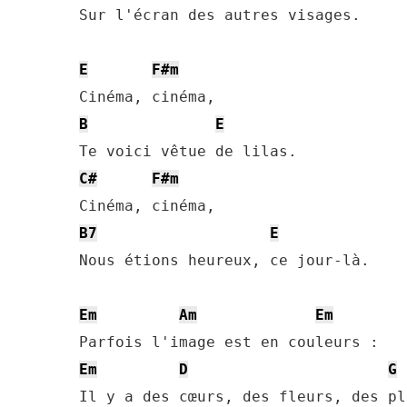
Sur l'écran des autres visages.

E
F#m
B
E
C#
F#m
B7
E
Nous étions heureux, ce jour-là.

Em
Am
Em
Em
D
G