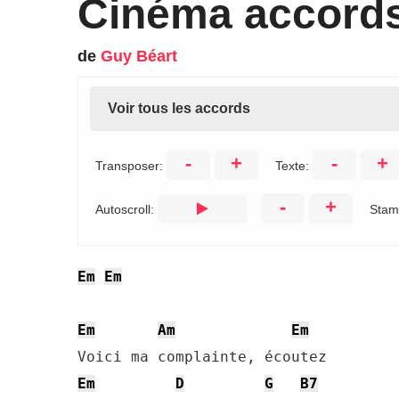
Cinéma accord
de
Guy Béart
Voir tous les accords
-
+
-
+
Transposer:
Texte:
-
+
Autoscroll:
Stam
Em
Em
Em
Am
Em
Em
D
G
B7