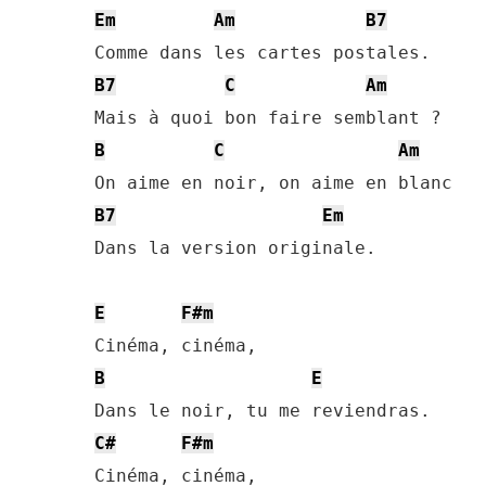
Em
Am
B7
B7
C
Am
B
C
Am
B7
Em
Dans la version originale.

E
F#m
B
E
C#
F#m