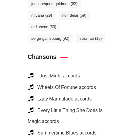
jean-jacques goldman
(83)
nirvana
(29)
noir désir
(69)
radiohead
(60)
serge gainsbourg
(92)
stromae
(16)
Chansons
I Just Might accords
Wheels Of Fortune accords
Lady Marmalade accords
Every Little Thing She Does Is
Magic accords
Summertime Blues accords