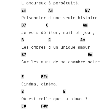
Em
Am
B7
B7
C
Am
B
C
Am
B7
Em
Sur les murs de ma chambre noire.

E
F#m
B
E
C#
F#m