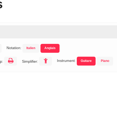
s
Notation:
Italien
Anglais
Instrument:
Guitare
Piano
p:
Simplifier: