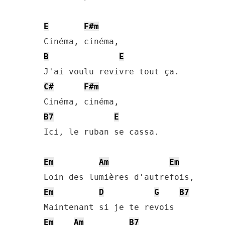
E
F#m
B
E
C#
F#m
B7
E
Ici, le ruban se cassa.

Em
Am
Em
Em
D
G
B7
Em
Am
B7