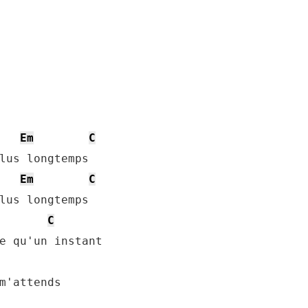
Em
C
lus longtemps

Em
C
lus longtemps

C
e qu'un instant

m'attends