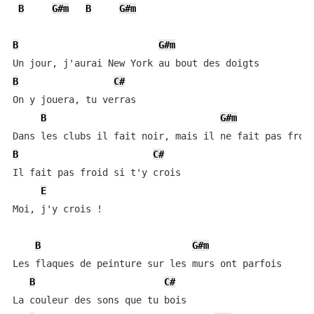
B
G#m
B
G#m
B
G#m
B
C#
On y jouera, tu verras

B
G#m
B
C#
Il fait pas froid si t'y crois

E
Moi, j'y crois !

B
G#m
Les flaques de peinture sur les murs ont parfois

B
C#
La couleur des sons que tu bois
