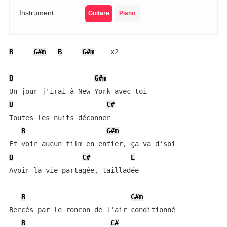
Instrument:
Guitare
Piano
B
G#m
B
G#m
    x2

B
G#m
B
C#
Toutes les nuits déconner

B
G#m
B
C#
E
Avoir la vie partagée, tailladée

B
G#m
Bercés par le ronron de l'air conditionné

B
C#