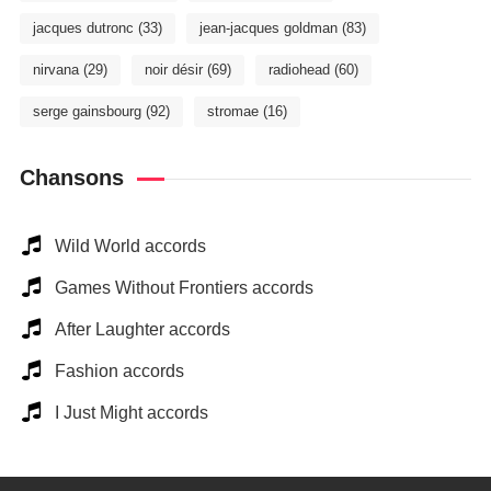
jacques dutronc
(33)
jean-jacques goldman
(83)
nirvana
(29)
noir désir
(69)
radiohead
(60)
serge gainsbourg
(92)
stromae
(16)
Chansons
Wild World accords
Games Without Frontiers accords
After Laughter accords
Fashion accords
I Just Might accords