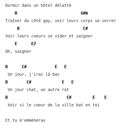
Dormir dans un hôtel délatté

B
G#m
Traîner du côté gay, voir leurs corps se serrer

B
C#
Voir leurs coeurs se vider et saigner

E
E7
Oh, saigner

B
C#
E
E
B
C#
E
E
B
C#
E
E
 Voir si le coeur de la ville bat en toi

Et tu m'emmèneras
