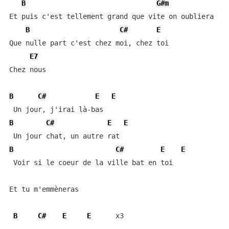
B
G#m
Et puis c'est tellement grand que vite on oubliera

B
C#
E
Que nulle part c'est chez moi, chez toi

E7
Chez nous

B
C#
E
E
B
C#
E
E
B
C#
E
E
 Voir si le coeur de la ville bat en toi

Et tu m'emmèneras

B
C#
E
E
      x3
