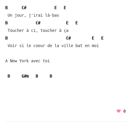
B
C#
E
E
B
C#
E
E
B
C#
E
E
 Voir si le coeur de la ville bat en moi

A New York avec toi

B
G#m
B
B
0