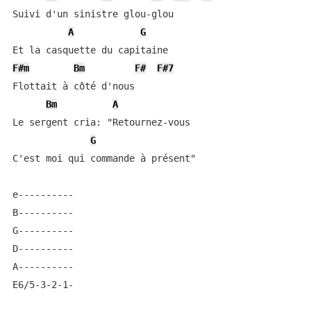
Suivi d'un sinistre glou-glou

A
G
F#m
Bm
F#
F#7
Flottait à côté d'nous

Bm
A
Le sergent cria: "Retournez-vous

G
C'est moi qui commande à présent"

e----------

B----------

G----------

D----------

A----------

E6/5-3-2-1-
