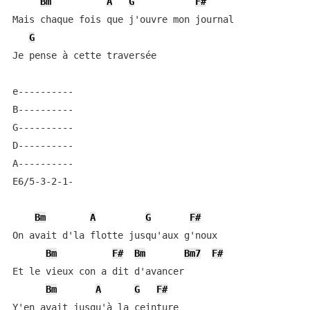
Bm
A
G
F#
Mais chaque fois que j'ouvre mon journal

G
Je pense à cette traversée

e----------

B----------

G----------

D----------

A----------

E6/5-3-2-1-

Bm
A
G
F#
On avait d'la flotte jusqu'aux g'noux

Bm
F#
Bm
Bm7
F#
Et le vieux con a dit d'avancer

Bm
A
G
F#
Y'en avait jusqu'à la ceinture
