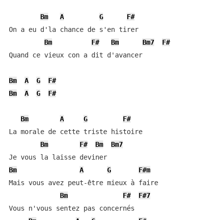
Bm
A
G
F#
On a eu d'la chance de s'en tirer

Bm
F#
Bm
Bm7
F#
Quand ce vieux con a dit d'avancer

Bm
A
G
F#
Bm
A
G
F#
Bm
A
G
F#
La morale de cette triste histoire

Bm
F#
Bm
Bm7
Bm
A
G
F#m
Mais vous avez peut-être mieux à faire

Bm
F#
F#7
Vous n'vous sentez pas concernés
