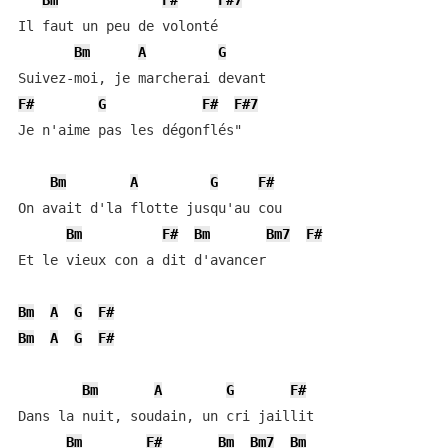
Bm
F#
F#7
Il faut un peu de volonté

Bm
A
G
F#
G
F#
F#7
Je n'aime pas les dégonflés"

Bm
A
G
F#
On avait d'la flotte jusqu'au cou

Bm
F#
Bm
Bm7
F#
Et le vieux con a dit d'avancer

Bm
A
G
F#
Bm
A
G
F#
Bm
A
G
F#
Dans la nuit, soudain, un cri jaillit

Bm
F#
Bm
Bm7
Bm