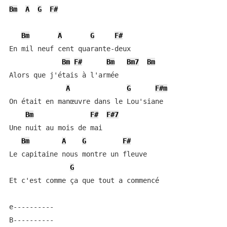
Bm
A
G
F#
Bm
A
G
F#
En mil neuf cent quarante-deux

Bm
F#
Bm
Bm7
Bm
Alors que j'étais à l'armée

A
G
F#m
On était en manœuvre dans le Lou'siane

Bm
F#
F#7
Une nuit au mois de mai

Bm
A
G
F#
Le capitaine nous montre un fleuve

G
Et c'est comme ça que tout a commencé

e----------

B----------
