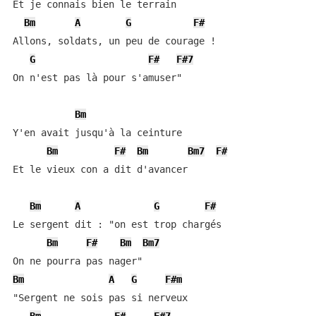
Et je connais bien le terrain

Bm
A
G
F#
Allons, soldats, un peu de courage !

G
F#
F#7
On n'est pas là pour s'amuser"

Bm
Y'en avait jusqu'à la ceinture

Bm
F#
Bm
Bm7
F#
Et le vieux con a dit d'avancer

Bm
A
G
F#
Le sergent dit : "on est trop chargés

Bm
F#
Bm
Bm7
Bm
A
G
F#m
"Sergent ne sois pas si nerveux
