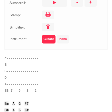
-
+
Autoscroll:
Stamp:
Simplifier:
Instrument:
Guitare
Piano
e----------------

B----------------

G----------------

D----------------

A----------------

E6-7---5---3---2-

Bm
A
G
F#
Bm
A
G
F#