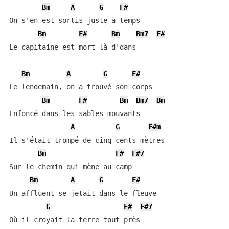
Bm
A
G
F#
On s'en est sortis juste à temps

Bm
F#
Bm
Bm7
F#
Le capitaine est mort là-d'dans

Bm
A
G
F#
Le lendemain, on a trouvé son corps

Bm
F#
Bm
Bm7
Bm
Enfoncé dans les sables mouvants

A
G
F#m
Il s'était trompé de cinq cents mètres

Bm
F#
F#7
Sur le chemin qui mène au camp

Bm
A
G
F#
Un affluent se jetait dans le fleuve

G
F#
F#7
Où il croyait la terre tout près
