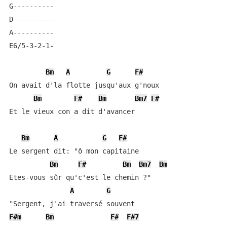
G----------

D----------

A----------

E6/5-3-2-1-

Bm
A
G
F#
On avait d'la flotte jusqu'aux g'noux

Bm
F#
Bm
Bm7
F#
Et le vieux con a dit d'avancer

Bm
A
G
F#
Le sergent dit: "ô mon capitaine

Bm
F#
Bm
Bm7
Bm
Etes-vous sûr qu'c'est le chemin ?"

A
G
F#m
Bm
F#
F#7