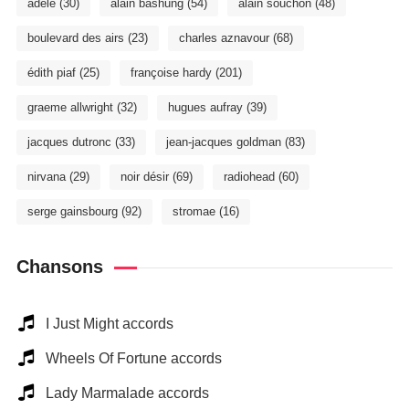
adele
(30)
alain bashung
(54)
alain souchon
(48)
boulevard des airs
(23)
charles aznavour
(68)
édith piaf
(25)
françoise hardy
(201)
graeme allwright
(32)
hugues aufray
(39)
jacques dutronc
(33)
jean-jacques goldman
(83)
nirvana
(29)
noir désir
(69)
radiohead
(60)
serge gainsbourg
(92)
stromae
(16)
Chansons
I Just Might accords
Wheels Of Fortune accords
Lady Marmalade accords