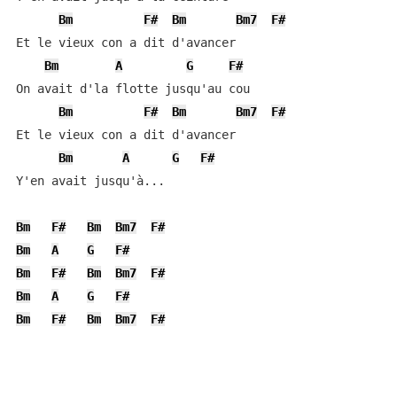
Bm
F#
Bm
Bm7
F#
Et le vieux con a dit d'avancer

Bm
A
G
F#
On avait d'la flotte jusqu'au cou

Bm
F#
Bm
Bm7
F#
Et le vieux con a dit d'avancer

Bm
A
G
F#
Y'en avait jusqu'à...

Bm
F#
Bm
Bm7
F#
Bm
A
G
F#
Bm
F#
Bm
Bm7
F#
Bm
A
G
F#
Bm
F#
Bm
Bm7
F#