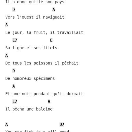
Il a donc quitté son pays

D
A
A
Le jour, la fruit, il travaillait

E7
E
A
De tous les poissons il pêchait

D
De nombreux spécimens

A
Et une nuit pendant qu'il dormait

E7
A
Il pêcha une baleine

A
D7