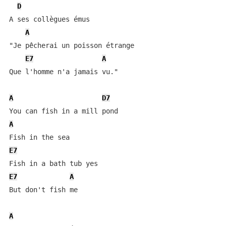
D
A ses collègues émus

A
"Je pêcherai un poisson étrange

E7
A
Que l'homme n'a jamais vu."

A
D7
A
E7
E7
A
But don't fish me

A