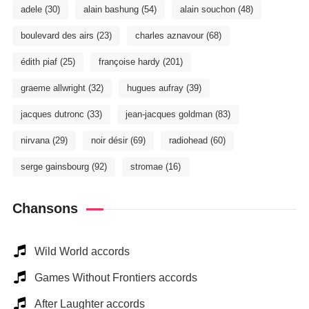
adele
(30)
alain bashung
(54)
alain souchon
(48)
boulevard des airs
(23)
charles aznavour
(68)
édith piaf
(25)
françoise hardy
(201)
graeme allwright
(32)
hugues aufray
(39)
jacques dutronc
(33)
jean-jacques goldman
(83)
nirvana
(29)
noir désir
(69)
radiohead
(60)
serge gainsbourg
(92)
stromae
(16)
Chansons
Wild World accords
Games Without Frontiers accords
After Laughter accords