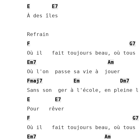
E
E7
À des îles

F
G7
Em7
Am
Fmaj7
Em
Dm7
E
E7
F
G7
Em7
Am