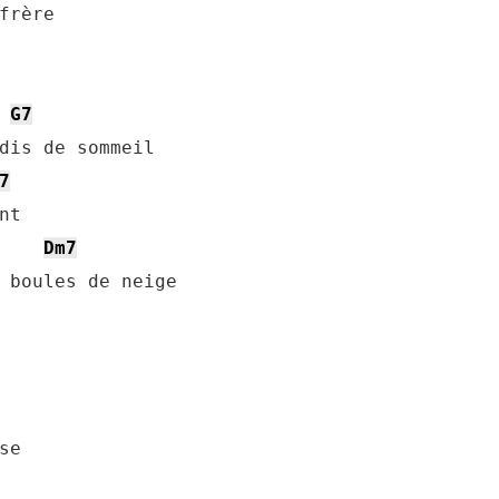
frère

G7
7
Dm7