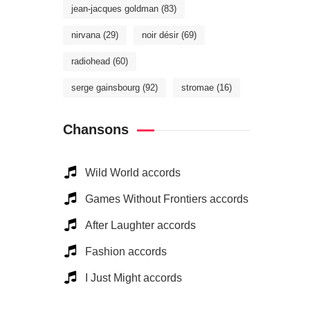
jean-jacques goldman
(83)
nirvana
(29)
noir désir
(69)
radiohead
(60)
serge gainsbourg
(92)
stromae
(16)
Chansons
Wild World accords
Games Without Frontiers accords
After Laughter accords
Fashion accords
I Just Might accords