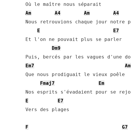
Am
A4
Am
A4
Nous retrouvions chaque jour notre pl
E
E7
Et l'on ne pouvait plus se parler

Dm9
Em7
Am
Que nous prodiguait le vieux poêle

Fmaj7
Em
E
E7
Vers des plages

F
G7