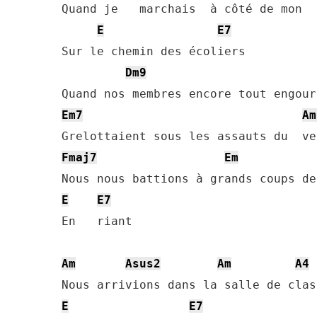
Quand je   marchais  à côté de mon  
E
E7
Sur le chemin des écoliers

Dm9
Em7
Am
Fmaj7
Em
E
E7
En   riant

Am
Asus2
Am
A4
E
E7