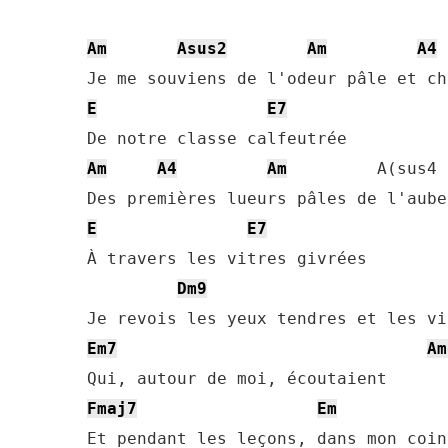
Am
Asus2
Am
A4
E
E7
Am
A4
Am
         A(sus4

E
E7
À travers les vitres givrées

Dm9
Em7
Am
Fmaj7
Em