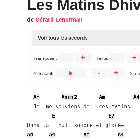
Les Matins Dhi
de
Gérard Lenorman
Voir tous les accords
-
+
-
+
Transposer:
Texte:
-
+
Autoscroll:
Stam
Am
Asus2
Am
A4
  Je  me souviens de   ces matins   
E
E7
Am
A4
Am
A4