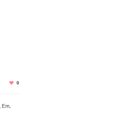
0
, Em,