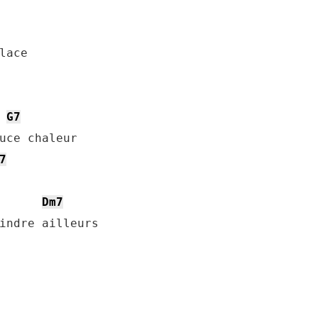
ace

G7
7
Dm7