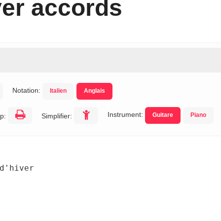
ver accords
Notation:
Italien
Anglais
Instrument:
Guitare
Piano
p:
Simplifier:
d'hiver
