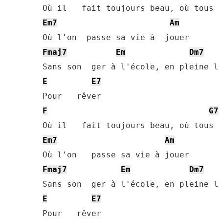
Em7
Am
Fmaj7
Em
Dm7
E
E7
F
G7
Em7
Am
Fmaj7
Em
Dm7
E
E7
Pour   rêver
