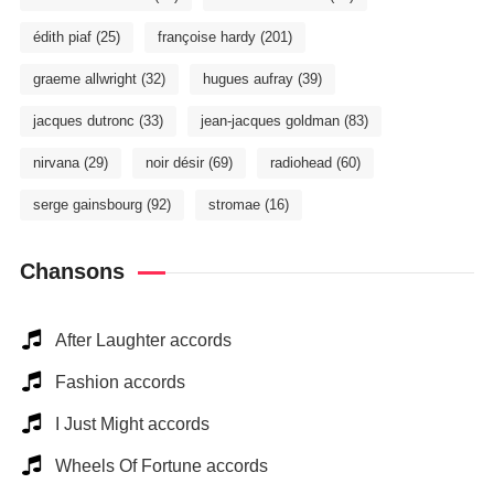
édith piaf
(25)
françoise hardy
(201)
graeme allwright
(32)
hugues aufray
(39)
jacques dutronc
(33)
jean-jacques goldman
(83)
nirvana
(29)
noir désir
(69)
radiohead
(60)
serge gainsbourg
(92)
stromae
(16)
Chansons
After Laughter accords
Fashion accords
I Just Might accords
Wheels Of Fortune accords