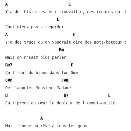
A
E
Y'a des histoires de r'trouvaille, des regards qui fon
E
A
E
Y'a des trucs qu'on voudrait dire des mots-bateaux qu'
Bm
Bm7
E
C#m
F#m
B
B7
E
Ça t'prend au cœur la douleur de l'amour-amitié

A
Moi j'donne du rêve à tous les gens
