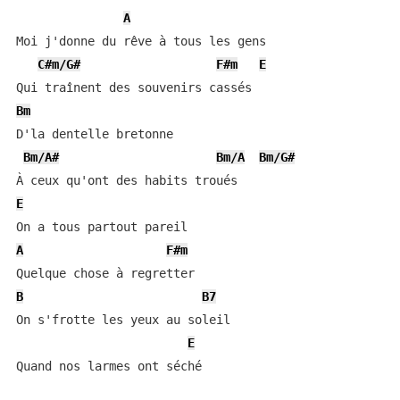
A
Moi j'donne du rêve à tous les gens

C#m/G#
F#m
E
Bm
D'la dentelle bretonne

Bm/A#
Bm/A
Bm/G#
E
A
F#m
B
B7
On s'frotte les yeux au soleil

E
Quand nos larmes ont séché
