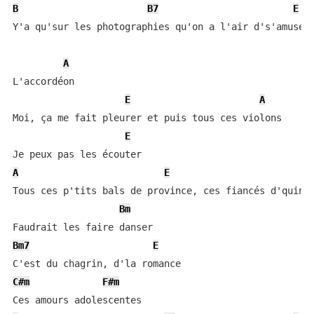
B
B7
E
Y'a qu'sur les photographies qu'on a l'air d's'amuser

A
L'accordéon

E
A
Moi, ça me fait pleurer et puis tous ces violons

E
A
E
Tous ces p'tits bals de province, ces fiancés d'quinze
Bm
Bm7
E
C#m
F#m