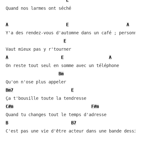
E
Quand nos larmes ont séché

A
E
A
Y'a des rendez-vous d'automne dans un café ; personne

E
A
E
A
On reste tout seul en somme avec un téléphone

Bm
Bm7
E
C#m
F#m
B
B7
E
C'est pas une vie d'être acteur dans une bande dessiné