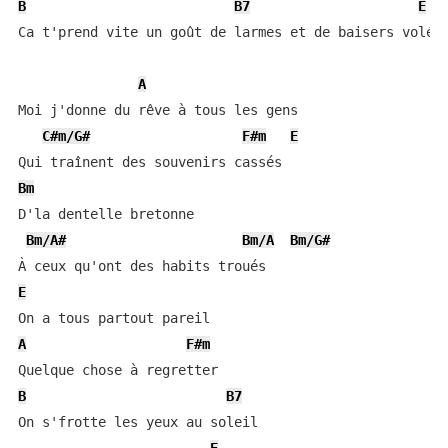
B
B7
E
Ca t'prend vite un goût de larmes et de baisers volés

A
Moi j'donne du rêve à tous les gens

C#m/G#
F#m
E
Bm
D'la dentelle bretonne

Bm/A#
Bm/A
Bm/G#
E
A
F#m
B
B7
On s'frotte les yeux au soleil
