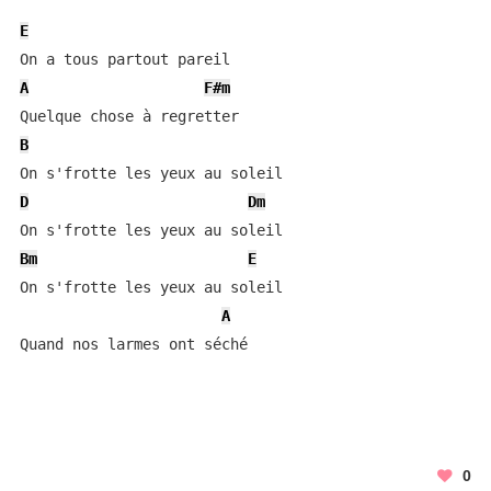
E
A
F#m
B
D
Dm
Bm
E
On s'frotte les yeux au soleil

A
Quand nos larmes ont séché
0