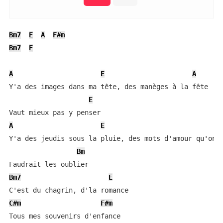
Bm7
E
A
F#m
Bm7
E
A
E
A
Y'a des images dans ma tête, des manèges à la fête

E
A
E
Y'a des jeudis sous la pluie, des mots d'amour qu'on d
Bm
Bm7
E
C#m
F#m