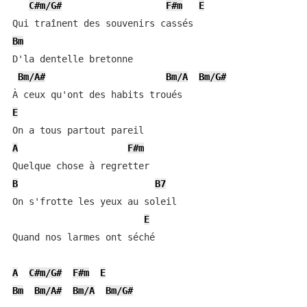
C#m/G#
F#m
E
Bm
D'la dentelle bretonne

Bm/A#
Bm/A
Bm/G#
E
A
F#m
B
B7
On s'frotte les yeux au soleil

E
Quand nos larmes ont séché

A
C#m/G#
F#m
E
Bm
Bm/A#
Bm/A
Bm/G#