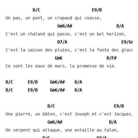
D/C
E9/B
Un pas, un pont, un crapaud qui coasse,

Gm6/A#
D/A
C'est un chaland qui passe, c'est un bel horizon,

D7/A
E9/G#
C'est la saison des pluies, c'est la fonte des glaces,
Gm6
D/F#
Ce sont les eaux de mars, la promesse de vie.

D/C
E9/B
Gm6/A#
D/A
D/C
E9/B
Gm6/A#
D/A
D/C
E9/B
Une pierre, un bâton, c'est Joseph et c'est Jacques,

Gm6/A#
D/A
Un serpent qui attaque, une entaille au talon,
