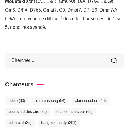
Moustaki
sont D/C, E9/B, Gm6/A#, D/A, D7/A, E9/G#,
Gm6, D/F#, D7b5, Gmaj7, C9, Dmaj7, D7, E9, Dmaj7/A,
E9/A. Le niveau de difficulté de cette chanson est de 5 sur
5, donc très avancé.
Chanteurs
adele
(30)
alain bashung
(54)
alain souchon
(48)
boulevard des airs
(23)
charles aznavour
(68)
édith piaf
(25)
françoise hardy
(201)