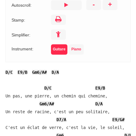
-
+
Autoscroll:
Stamp:
Simplifier:
Instrument:
Guitare
Piano
D/C
E9/B
Gm6/A#
D/A
D/C
E9/B
Un pas, une pierre, un chemin qui chemine,

Gm6/A#
D/A
Un reste de racine, c'est un peu solitaire,

D7/A
E9/G#
C'est un éclat de verre, c'est la vie, le soleil,

Gm6
D/F#