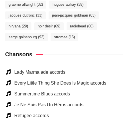
graeme allwright
(32)
hugues aufray
(39)
jacques dutronc
(33)
jean-jacques goldman
(83)
nirvana
(29)
noir désir
(69)
radiohead
(60)
serge gainsbourg
(92)
stromae
(16)
Chansons
Lady Marmalade accords
Every Little Thing She Does Is Magic accords
Summertime Blues accords
Je Ne Suis Pas Un Héros accords
Refugee accords