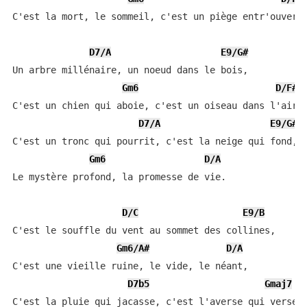
C'est la mort, le sommeil, c'est un piège entr'ouvert.
D7/A
E9/G#
Un arbre millénaire, un noeud dans le bois,

Gm6
D/F#
C'est un chien qui aboie, c'est un oiseau dans l'air,

D7/A
E9/G#
C'est un tronc qui pourrit, c'est la neige qui fond,

Gm6
D/A
Le mystère profond, la promesse de vie.

D/C
E9/B
C'est le souffle du vent au sommet des collines,

Gm6/A#
D/A
C'est une vieille ruine, le vide, le néant,

D7b5
Gmaj7
C'est la pluie qui jacasse, c'est l'averse qui verse
