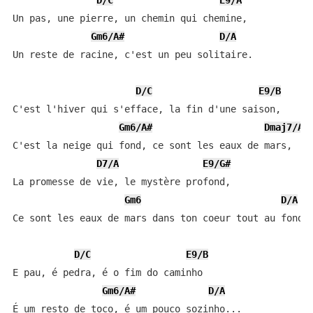
D/C
E9/A
Un pas, une pierre, un chemin qui chemine,

Gm6/A#
D/A
Un reste de racine, c'est un peu solitaire.

D/C
E9/B
C'est l'hiver qui s'efface, la fin d'une saison,

Gm6/A#
Dmaj7/A
C'est la neige qui fond, ce sont les eaux de mars,

D7/A
E9/G#
La promesse de vie, le mystère profond,

Gm6
D/A
Ce sont les eaux de mars dans ton coeur tout au fond.

D/C
E9/B
E pau, é pedra, é o fim do caminho

Gm6/A#
D/A
É um resto de toco, é um pouco sozinho...
