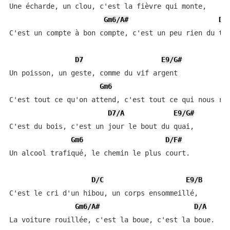
Une écharde, un clou, c'est la fièvre qui monte,

Gm6/A#
Dm
C'est un compte à bon compte, c'est un peu rien du tou
D7
E9/G#
Un poisson, un geste, comme du vif argent

Gm6
D
C'est tout ce qu'on attend, c'est tout ce qui nous res
D7/A
E9/G#
C'est du bois, c'est un jour le bout du quai,

Gm6
D/F#
Un alcool trafiqué, le chemin le plus court.

D/C
E9/B
C'est le cri d'un hibou, un corps ensommeillé,

Gm6/A#
D/A
La voiture rouillée, c'est la boue, c'est la boue.
