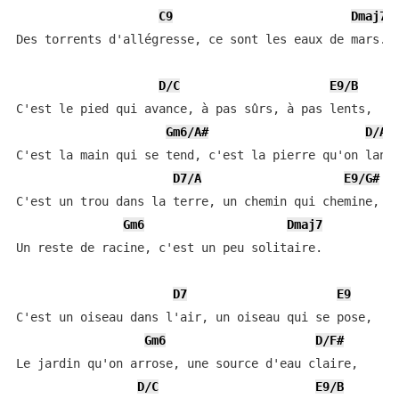
C9
Dmaj7
Des torrents d'allégresse, ce sont les eaux de mars.

D/C
E9/B
C'est le pied qui avance, à pas sûrs, à pas lents,

Gm6/A#
D/A
C'est la main qui se tend, c'est la pierre qu'on lance
D7/A
E9/G#
C'est un trou dans la terre, un chemin qui chemine,

Gm6
Dmaj7
Un reste de racine, c'est un peu solitaire.

D7
E9
C'est un oiseau dans l'air, un oiseau qui se pose,

Gm6
D/F#
Le jardin qu'on arrose, une source d'eau claire,

D/C
E9/B