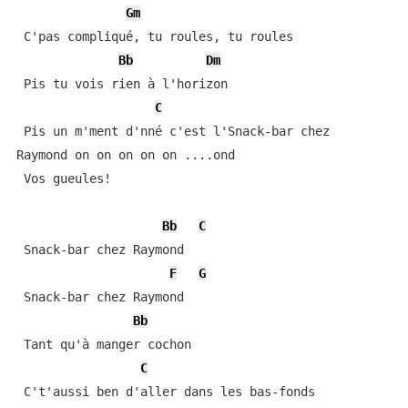
Gm
 C'pas compliqué, tu roules, tu roules

Bb
Dm
 Pis tu vois rien à l'horizon

C
 Pis un m'ment d'nné c'est l'Snack-bar chez 

Raymond on on on on on ....ond

 Vos gueules!

Bb
C
 Snack-bar chez Raymond

F
G
 Snack-bar chez Raymond

Bb
 Tant qu'à manger cochon

C
 C't'aussi ben d'aller dans les bas-fonds
