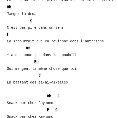
 Fait qu'au lieu de «restaurant» c'est marqué «restant
Bb
 Manger là-dedans

C
 C'est pas pire dans un sens

F
 Ça s'pourrait que ça revienne dans l'autr'sens

Dm
 Y'a des mouettes dans les poubelles

Bb
 Qui mangent la même chose que toi

C
 En battant des ai-ai-ai-ailes

Bb
C
 Snack-bar chez Raymond

F
G
 Snack-bar chez Raymond
