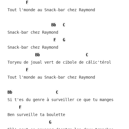
F
 Tout l'monde au Snack-bar chez Raymond

Bb
C
 Snack-bar chez Raymond

F
G
 Snack-bar chez Raymond

Bb
C
 Toryeu de joual vert de cibole de câlic'térol

F
 Tout l'monde au Snack-bar chez Raymond

Bb
C
 Si t'es du genre à surveiller ce que tu manges

F
 Ben surveille ta boulette

G