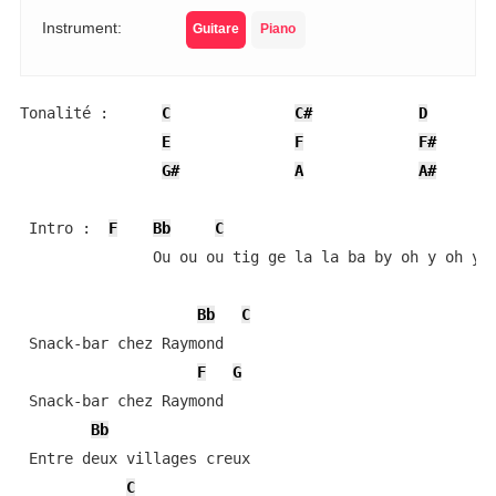
Instrument:
Guitare
Piano
Tonalité :      
C
C#
D
E
F
F#
G#
A
A#
 Intro :  
F
Bb
C
               Ou ou ou tig ge la la ba by oh y oh y (
Bb
C
 Snack-bar chez Raymond

F
G
 Snack-bar chez Raymond

Bb
 Entre deux villages creux

C