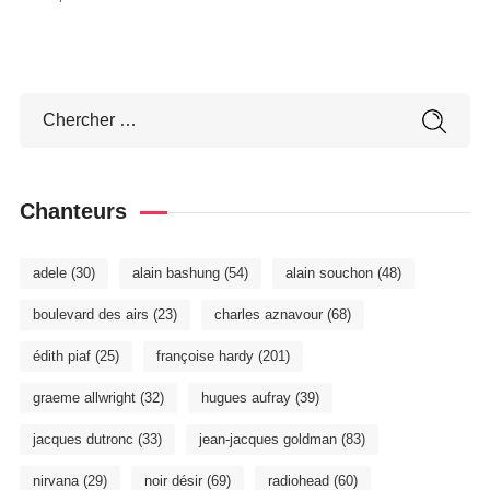
Chanteurs
adele
(30)
alain bashung
(54)
alain souchon
(48)
boulevard des airs
(23)
charles aznavour
(68)
édith piaf
(25)
françoise hardy
(201)
graeme allwright
(32)
hugues aufray
(39)
jacques dutronc
(33)
jean-jacques goldman
(83)
nirvana
(29)
noir désir
(69)
radiohead
(60)