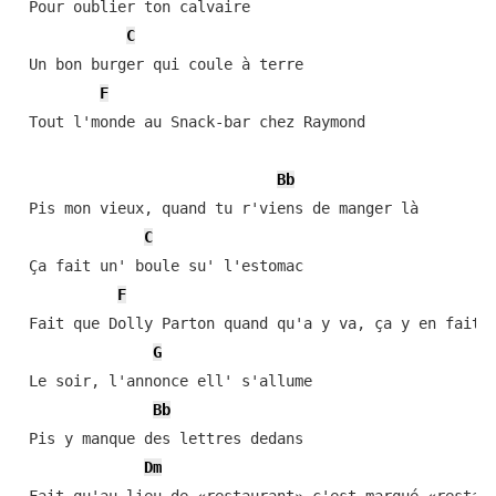
 Pour oublier ton calvaire

C
 Un bon burger qui coule à terre

F
 Tout l'monde au Snack-bar chez Raymond

Bb
 Pis mon vieux, quand tu r'viens de manger là

C
 Ça fait un' boule su' l'estomac

F
 Fait que Dolly Parton quand qu'a y va, ça y en fait t
G
 Le soir, l'annonce ell' s'allume

Bb
 Pis y manque des lettres dedans

Dm