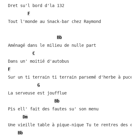
 Dret su'l bord d'la 132

F
 Tout l'monde au Snack-bar chez Raymond

Bb
 Aménagé dans le milieu de nulle part

C
 Dans un' moitié d'autobus

F
 Sur un ti terrain ti terrain parsemé d'herbe à puces

G
 La serveuse est joufflue

Bb
 Pis ell' fait des fautes su' son menu

Dm
 Une vieille table à pique-nique Tu te rentres des éch
Bb