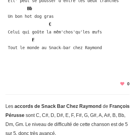
 Ell' peut se pousser d'entre les deux tranches

Bb
 Un bon hot dog gras

C
 Celui qui goûte la mêm'chos'qu'les œufs

F
 Tout le monde au Snack-bar chez Raymond
0
Les
accords de Snack Bar Chez Raymond
de
François
Pérusse
sont C, C#, D, D#, E, F, F#, G, G#, A, A#, B, Bb,
Dm, Gm. Le niveau de difficulté de cette chanson est de 5
sur 5, donc très avancé.