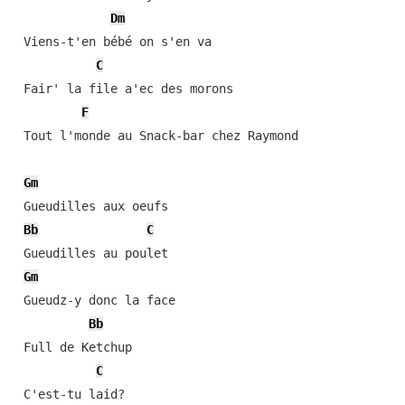
Dm
 Viens-t'en bébé on s'en va

C
 Fair' la file a'ec des morons

F
 Tout l'monde au Snack-bar chez Raymond

Gm
 Gueudilles aux oeufs

Bb
C
 Gueudilles au poulet

Gm
 Gueudz-y donc la face

Bb
 Full de Ketchup

C
 C'est-tu laid?
