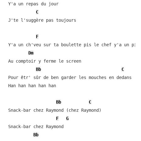
 Y'a un repas du jour

C
 J'te l'suggère pas toujours

F
 Y'a un ch'veu sur ta boulette pis le chef y'a un pick
Dm
 Au comptoir y ferme le screen

Bb
C
 Pour êtr' sûr de ben garder les mouches en dedans

 Han han han han han

Bb
C
 Snack-bar chez Raymond (chez Raymond)

F
G
 Snack-bar chez Raymond

Bb