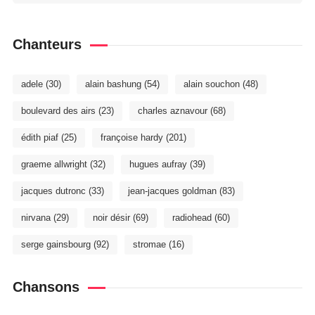
Chanteurs
adele
(30)
alain bashung
(54)
alain souchon
(48)
boulevard des airs
(23)
charles aznavour
(68)
édith piaf
(25)
françoise hardy
(201)
graeme allwright
(32)
hugues aufray
(39)
jacques dutronc
(33)
jean-jacques goldman
(83)
nirvana
(29)
noir désir
(69)
radiohead
(60)
serge gainsbourg
(92)
stromae
(16)
Chansons