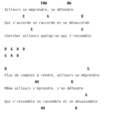
F#m
Bm
Ailleurs se méprendre, se détendre

E
G
D
Qui s'accorde se raccorde et se désaccorde

E
G
Chercher ailleurs quelqu'un qui t'ressemble

D
G
A
D
G
A
D
D
G
Plus de comptes à rendre, ailleurs se méprendre

A4
D
Même ailleurs s'éprendre, s'en défendre

G
Qui s'ressemble se rassemble et se désassemble

A4
D