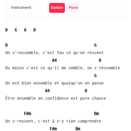
Instrument:
Guitare
Piano
D
G
A
D
D
G
On s'ressemble, c'est fou ce qu'on ressent

A4
D
Du moins c'est ce qu'il me semble, on s'ressemble

G
On est bien ensemble et quoiqu'on en pense

A4
D
Être ensemble en confidence est pure chance

F#m
Bm
On s'ressent, c'est à n'y rien comprendre

F#m
Bm