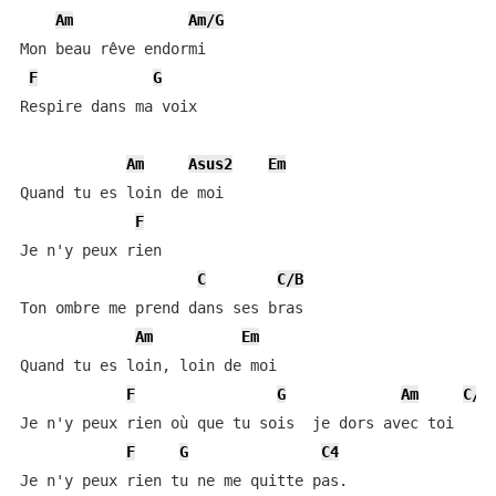
Am
Am/G
Mon beau rêve endormi

F
G
Respire dans ma voix

Am
Asus2
Em
Quand tu es loin de moi

F
Je n'y peux rien

C
C/B
Ton ombre me prend dans ses bras

Am
Em
Quand tu es loin, loin de moi

F
G
Am
C/B
Je n'y peux rien où que tu sois  je dors avec toi

F
G
C4
Je n'y peux rien tu ne me quitte pas.
