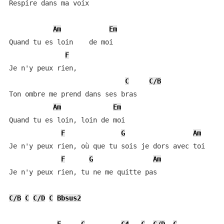
Respire dans ma voix

Am
Em
Quand tu es loin    de moi

F
Je n'y peux rien,

C
C/B
Ton ombre me prend dans ses bras

Am
Em
Quand tu es loin, loin de moi

F
G
Am
C
Je n'y peux rien, où que tu sois je dors avec toi

F
G
Am
Je n'y peux rien, tu ne me quitte pas

C/B
C
C/D
C
Bbsus2