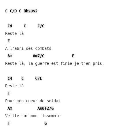
C
C/D
C
Bbsus2
C4
C
C/G
Reste là

F
À l'abri des combats

Am
Am7/G
F
Reste là, la guerre est finie je t'en pris,

C4
C
C/E
Reste là

F
Pour mon coeur de soldat

Am
Asus2/G
Veille sur mon  insomnie

F
G