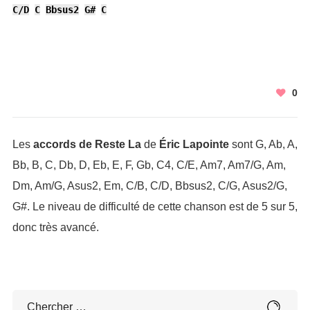
C/D
C
Bbsus2
G#
C
0
Les
accords de Reste La
de
Éric Lapointe
sont G, Ab, A,
Bb, B, C, Db, D, Eb, E, F, Gb, C4, C/E, Am7, Am7/G, Am,
Dm, Am/G, Asus2, Em, C/B, C/D, Bbsus2, C/G, Asus2/G,
G#. Le niveau de difficulté de cette chanson est de 5 sur 5,
donc très avancé.