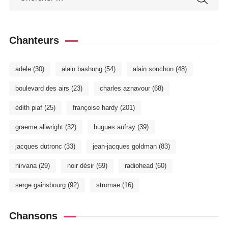
Chanteurs
adele
(30)
alain bashung
(54)
alain souchon
(48)
boulevard des airs
(23)
charles aznavour
(68)
édith piaf
(25)
françoise hardy
(201)
graeme allwright
(32)
hugues aufray
(39)
jacques dutronc
(33)
jean-jacques goldman
(83)
nirvana
(29)
noir désir
(69)
radiohead
(60)
serge gainsbourg
(92)
stromae
(16)
Chansons