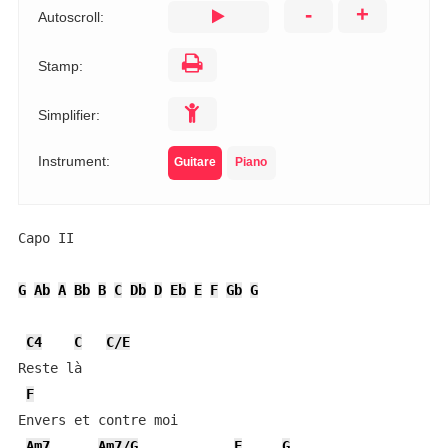
-
+
Autoscroll:
Stamp:
Simplifier:
Instrument:
Guitare
Piano
Capo II

G
Ab
A
Bb
B
C
Db
D
Eb
E
F
Gb
G
C4
C
C/E
Reste là

F
Envers et contre moi

Am7
Am7/G
F
G