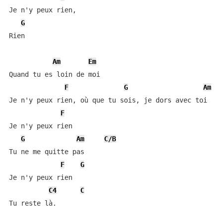
Je n'y peux rien,

G
Rien

Am
Em
Quand tu es loin de moi

F
G
Am
Je n'y peux rien, où que tu sois, je dors avec toi

F
Je n'y peux rien

G
Am
C/B
Tu ne me quitte pas

F
G
Je n'y peux rien

C4
C
Tu reste là.
