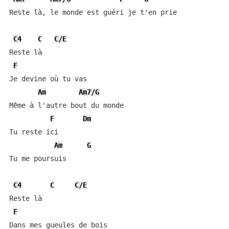
Reste là, le monde est guéri je t'en prie

C4
C
C/E
Reste là

F
Je devine où tu vas

Am
Am7/G
Même à l'autre bout du monde

F
Dm
Tu reste ici

Am
G
Tu me poursuis

C4
C
C/E
Reste là

F
Dans mes gueules de bois
