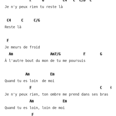
F
G
C4
C
C/D
C
Je n'y peux rien tu reste là

C4
C
C/G
Reste là

F
Je meurs de froid

Am
Am7/G
F
G
À l'autre bout du mon de tu me poursuis

Am
Em
Quand tu es loin  de moi

F
C
C/
Je n'y peux rien, ton ombre me prend dans ses bras

Am
Em
Quand tu es loin, loin de moi

F