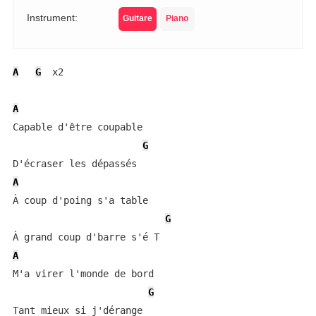
Instrument:
Guitare
Piano
A
G
  x2

A
Capable d'être coupable

G
A
À coup d'poing s'a table

G
A
M'a virer l'monde de bord

G