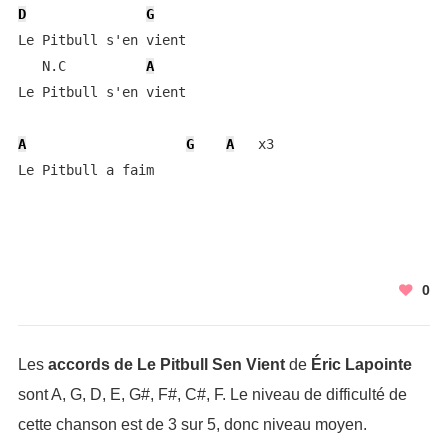
D
G
Le Pitbull s'en vient

   N.C          
A
Le Pitbull s'en vient

A
G
A
   x3

Le Pitbull a faim
0
Les
accords de Le Pitbull Sen Vient
de
Éric Lapointe
sont A, G, D, E, G#, F#, C#, F. Le niveau de difficulté de
cette chanson est de 3 sur 5, donc niveau moyen.