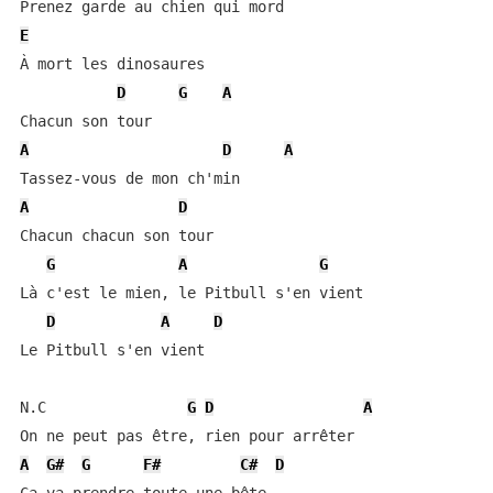
E
À mort les dinosaures

D
G
A
A
D
A
A
D
Chacun chacun son tour

G
A
G
Là c'est le mien, le Pitbull s'en vient

D
A
D
Le Pitbull s'en vient

N.C                
G
D
A
A
G#
G
F#
C#
D