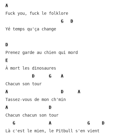
A
Fuck you, fuck le folklore

G
D
Yé temps qu'ça change

D
E
À mort les dinosaures

D
G
A
A
D
A
A
D
Chacun chacun son tour

G
A
G
D