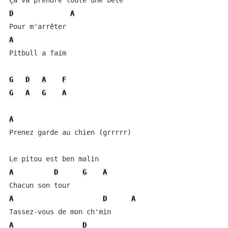
D
A
A
Pitbull a faim

G
D
A
F
G
A
G
A
A
Prenez garde au chien (grrrrr)

A
D
G
A
A
D
A
A
D