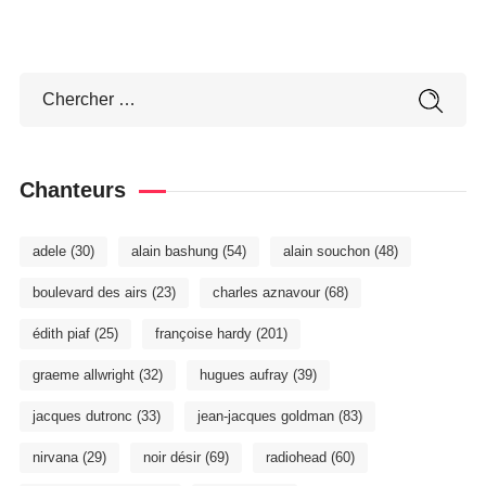
Chanteurs
adele
(30)
alain bashung
(54)
alain souchon
(48)
boulevard des airs
(23)
charles aznavour
(68)
édith piaf
(25)
françoise hardy
(201)
graeme allwright
(32)
hugues aufray
(39)
jacques dutronc
(33)
jean-jacques goldman
(83)
nirvana
(29)
noir désir
(69)
radiohead
(60)