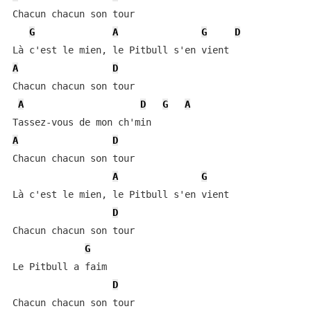
Chacun chacun son tour

G
A
G
D
A
D
Chacun chacun son tour

A
D
G
A
A
D
Chacun chacun son tour

A
G
Là c'est le mien, le Pitbull s'en vient

D
Chacun chacun son tour

G
Le Pitbull a faim

D