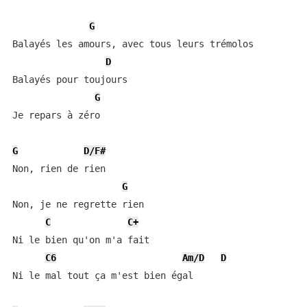
G
Balayés les amours, avec tous leurs trémolos  

D
Balayés pour toujours  

G
Je repars à zéro 

G
D/F#
Non, rien de rien  

G
Non, je ne regrette rien  

C
C+
Ni le bien qu'on m'a fait  

C6
Am/D
D
Ni le mal tout ça m'est bien égal 
