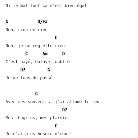
Ni le mal tout ça m'est bien égal 

G
D/F#
Non, rien de rien  

G
Non, je ne regrette rien  

C
Am
D
C'est payé, balayé, oublié  

D7
G
Je me fous du passé 

G
Avec mes souvenirs, j'ai allumé le feu  

D7
Mes chagrins, mes plaisirs  

G
Je n'ai plus besoin d'eux !  
