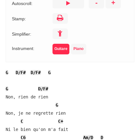
-
+
Autoscroll:
Stamp:
Simplifier:
Instrument:
Guitare
Piano
G
D/F#
D/F#
G
G
D/F#
Non, rien de rien  

G
Non, je ne regrette rien  

C
C+
Ni le bien qu'on m'a fait  

C6
Am/D
D