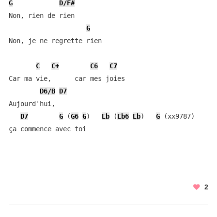
G
D/F#
Non, rien de rien  

G
Non, je ne regrette rien  

C
C+
C6
C7
Car ma vie,      car mes joies  

D6/B
D7
Aujourd'hui,  

D7
G
 (
G6
G
)   
Eb
 (
Eb6
Eb
)   
G
 (xx9787) 

ça commence avec toi
2