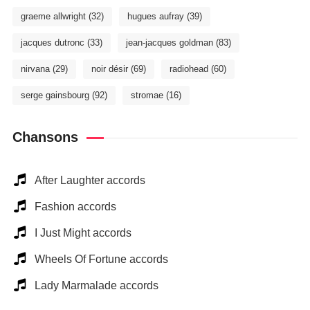
graeme allwright
(32)
hugues aufray
(39)
jacques dutronc
(33)
jean-jacques goldman
(83)
nirvana
(29)
noir désir
(69)
radiohead
(60)
serge gainsbourg
(92)
stromae
(16)
Chansons
After Laughter accords
Fashion accords
I Just Might accords
Wheels Of Fortune accords
Lady Marmalade accords