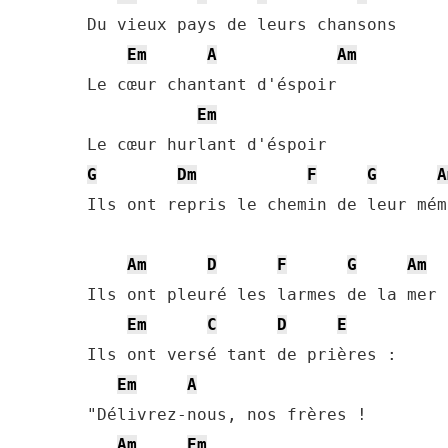
Du vieux pays de leurs chansons

Em
A
Am
Le cœur chantant d'éspoir

Em
G
Dm
F
G
A
Ils ont repris le chemin de leur mémo
Am
D
F
G
Am
Ils ont pleuré les larmes de la mer

Em
C
D
E
Ils ont versé tant de prières :

Em
A
"Délivrez-nous, nos frères !

Am
Em