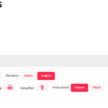
s
Notation:
Italien
Anglais
Instrument:
Guitare
Piano
p:
Simplifier: