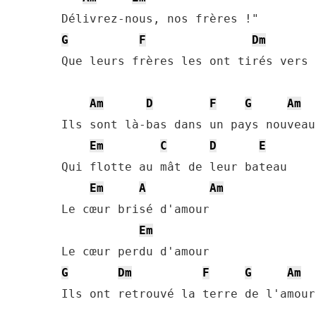
G
F
Dm
Que leurs frères les ont tirés vers 
Am
D
F
G
Am
Ils sont là-bas dans un pays nouveau

Em
C
D
E
Qui flotte au mât de leur bateau

Em
A
Am
Le cœur brisé d'amour

Em
G
Dm
F
G
Am
Ils ont retrouvé la terre de l'amour.