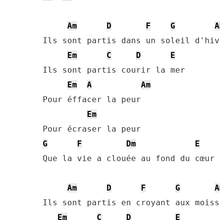
Am
D
F
G
A
Ils sont partis dans un soleil d'hive
Em
C
D
E
Ils sont partis courir la mer

Em
A
Am
Pour éffacer la peur

Em
G
F
Dm
E
Que la vie a clouée au fond du cœur

Am
D
F
G
A
Ils sont partis en croyant aux moisso
Em
C
D
E