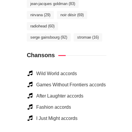
jean-jacques goldman
(83)
nirvana
(29)
noir désir
(69)
radiohead
(60)
serge gainsbourg
(92)
stromae
(16)
Chansons
Wild World accords
Games Without Frontiers accords
After Laughter accords
Fashion accords
I Just Might accords