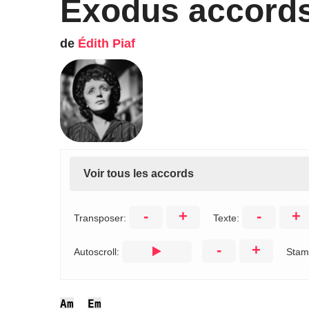
Exodus accord
de
Édith Piaf
Voir tous les accords
-
+
-
+
Transposer:
Texte:
-
+
Autoscroll:
Stam
Am
Em