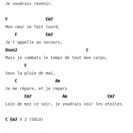
Je voudrais revenir.

F
Em7
Mon cœur se fait lourd,

F
Em7
Dsus2
C
Mais je combats le temps de tout mon corps,

F
Sous la pluie de mai,

C
Am
Je me répare, et je repars

Em7
Am
Em7
Loin de moi ce soir, je voudrais voir les etoiles.

C
Em7
 X 2 (SOLO)
