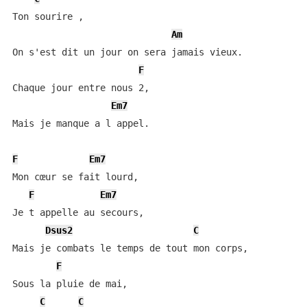
Ton sourire ,

Am
On s'est dit un jour on sera jamais vieux.

F
Chaque jour entre nous 2,

Em7
Mais je manque a l appel.

F
Em7
Mon cœur se fait lourd,

F
Em7
Je t appelle au secours,

Dsus2
C
Mais je combats le temps de tout mon corps,

F
Sous la pluie de mai,

C
C