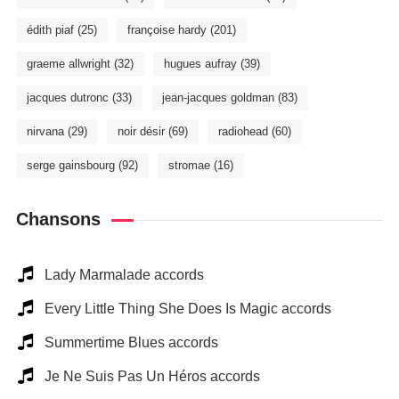
édith piaf
(25)
françoise hardy
(201)
graeme allwright
(32)
hugues aufray
(39)
jacques dutronc
(33)
jean-jacques goldman
(83)
nirvana
(29)
noir désir
(69)
radiohead
(60)
serge gainsbourg
(92)
stromae
(16)
Chansons
Lady Marmalade accords
Every Little Thing She Does Is Magic accords
Summertime Blues accords
Je Ne Suis Pas Un Héros accords