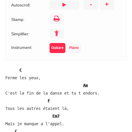
-
+
Autoscroll:
Stamp:
Simplifier:
Instrument:
Guitare
Piano
C
Ferme les yeux,

Am
C'est la fin de la danse et tu t endors.

F
Tous les autres étaient là,

Em7
Mais je manque a l'appel.

C