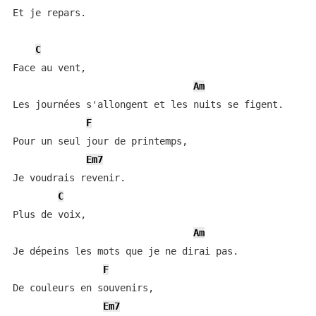
Et je repars.

C
Face au vent,

Am
Les journées s'allongent et les nuits se figent.

F
Pour un seul jour de printemps,

Em7
Je voudrais revenir.

C
Plus de voix,

Am
Je dépeins les mots que je ne dirai pas.

F
De couleurs en souvenirs,

Em7