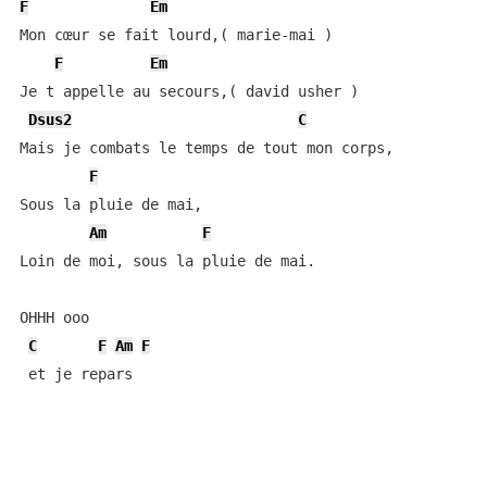
F
Em
Mon cœur se fait lourd,( marie-mai )

F
Em
Je t appelle au secours,( david usher )

Dsus2
C
Mais je combats le temps de tout mon corps,

F
Sous la pluie de mai,

Am
F
Loin de moi, sous la pluie de mai.

OHHH ooo

C
F
Am
F
 et je repars