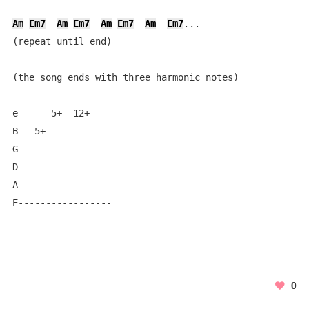
Am
Em7
Am
Em7
Am
Em7
Am
Em7
... 

(repeat until end)

(the song ends with three harmonic notes)

e------5+--12+----

B---5+------------

G-----------------

D-----------------

A-----------------

E-----------------
0