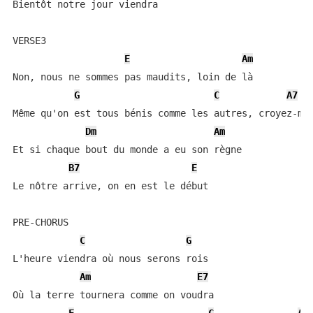
Bientôt notre jour viendra

VERSE3

E
Am
Non, nous ne sommes pas maudits, loin de là

G
C
A7
Même qu'on est tous bénis comme les autres, croyez-moi
Dm
Am
Et si chaque bout du monde a eu son règne

B7
E
Le nôtre arrive, on en est le début

PRE-CHORUS

C
G
L'heure viendra où nous serons rois

Am
E7
Où la terre tournera comme on voudra
