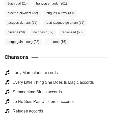
édith piaf
(25)
françoise hardy
(201)
graeme allwright
(32)
hugues aufray
(39)
jacques dutronc
(33)
jean-jacques goldman
(83)
nirvana
(29)
noir désir
(69)
radiohead
(60)
serge gainsbourg
(92)
stromae
(16)
Chansons
Lady Marmalade accords
Every Little Thing She Does Is Magic accords
Summertime Blues accords
Je Ne Suis Pas Un Héros accords
Refugee accords