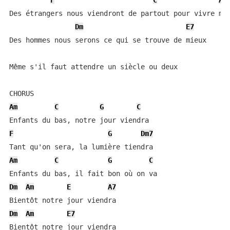
F
C
Am
Des étrangers nous viendront de partout pour vivre mie
Dm
E7
Des hommes nous serons ce qui se trouve de mieux

Même s'il faut attendre un siècle ou deux

Am
C
G
C
F
G
Dm7
Am
C
G
C
Dm
Am
E
A7
Dm
Am
E7
Bientôt notre jour viendra
