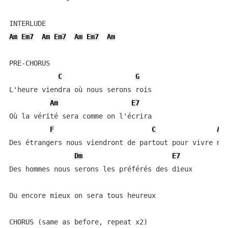
Am
Em7
Am
Em7
Am
Em7
Am
PRE-CHORUS

C
G
L'heure viendra où nous serons rois

Am
E7
Où la vérité sera comme on l'écrira

F
C
Am
Des étrangers nous viendront de partout pour vivre mie
Dm
E7
Des hommes nous serons les préférés des dieux

Ou encore mieux on sera tous heureux

CHORUS (same as before, repeat x2)
