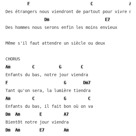
F
C
Am
Des étrangers nous viendront de partout pour vivre mie
Dm
E7
Des hommes nous serons enfin les moins envieux

Même s'il faut attendre un siècle ou deux

Am
C
G
C
F
G
Dm7
Am
C
G
C
Dm
Am
E
A7
Dm
Am
E7
Am