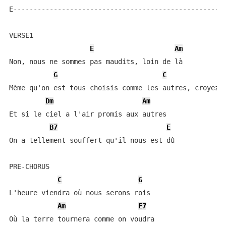
E-----------------------------------------------------
VERSE1

E
Am
Non, nous ne sommes pas maudits, loin de là

G
C
Même qu'on est tous choisis comme les autres, croyez-m
Dm
Am
Et si le ciel a l'air promis aux autres

B7
E
On a tellement souffert qu'il nous est dû

PRE-CHORUS

C
G
L'heure viendra où nous serons rois

Am
E7
Où la terre tournera comme on voudra
