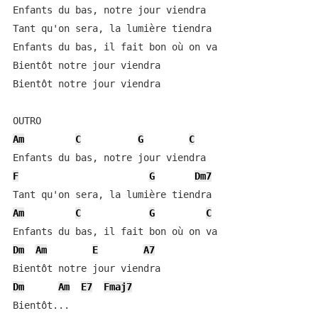
Enfants du bas, notre jour viendra

Tant qu'on sera, la lumière tiendra

Enfants du bas, il fait bon où on va

Bientôt notre jour viendra

Bientôt notre jour viendra

Am
C
G
C
F
G
Dm7
Am
C
G
C
Dm
Am
E
A7
Dm
Am
E7
Fmaj7
Bientôt...
