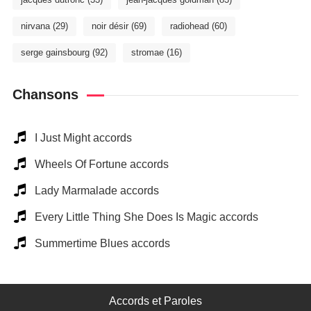
nirvana
(29)
noir désir
(69)
radiohead
(60)
serge gainsbourg
(92)
stromae
(16)
Chansons
I Just Might accords
Wheels Of Fortune accords
Lady Marmalade accords
Every Little Thing She Does Is Magic accords
Summertime Blues accords
Accords et Paroles