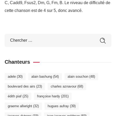
C, Cadd9, Fsus2, Dm, G, Fm, B. Le niveau de difficulté de
cette chanson est de 4 sur 5, donc avancé.
Chanteurs
adele
(30)
alain bashung
(54)
alain souchon
(48)
boulevard des airs
(23)
charles aznavour
(68)
édith piaf
(25)
françoise hardy
(201)
graeme allwright
(32)
hugues aufray
(39)
jacques dutronc
(33)
jean-jacques goldman
(83)