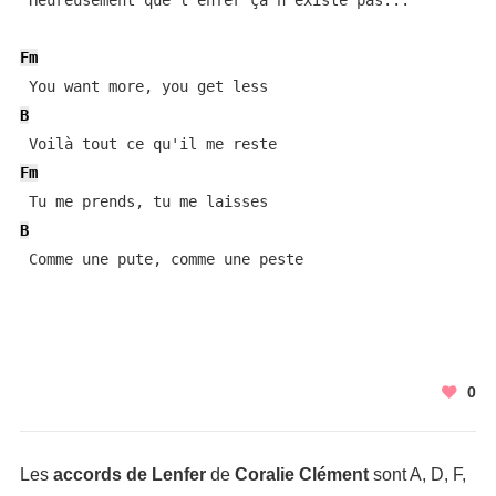
 Heureusement que l'enfer ça n'existe pas...

Fm
B
Fm
B
 Comme une pute, comme une peste
0
Les
accords de Lenfer
de
Coralie Clément
sont A, D, F,