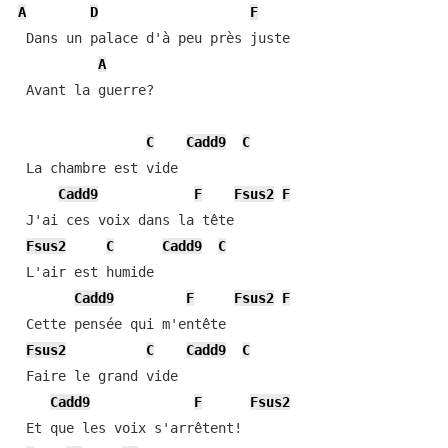
A
D
F
 Dans un palace d'à peu près juste

A
 Avant la guerre?

C
Cadd9
C
 La chambre est vide

Cadd9
F
Fsus2
F
 J'ai ces voix dans la tête

Fsus2
C
Cadd9
C
 L'air est humide

Cadd9
F
Fsus2
F
 Cette pensée qui m'entête

Fsus2
C
Cadd9
C
 Faire le grand vide

Cadd9
F
Fsus2
 Et que les voix s'arrêtent!
