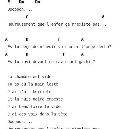
F
Dm
Dm
 Ooooooh....

G
A
 Heureusement que l'enfer ça n'existe pas...

A
D
F
A
A
D
F
A
 Es-tu ravi devant ce ravissant gâchis?

 La chambre est vide

 Tu as eu la main leste

 J'ai l'air horrible

 Et la nuit noire empeste

 J'ai beau faire le vide

 J'ai ces voix dans la tête

 Ooooooh....
