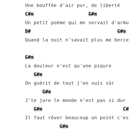
C#m
G#m
D#
G#m
Quand la nuit n'savait plus me bercer
G#m
La douleur n'est qu'une piqure

G#m
On guérit de tout j'en suis sûr

G#m
J'te jure le monde n'est pas si dur

G#m
C#
Il faut rêver beaucoup un point c'es
G#m