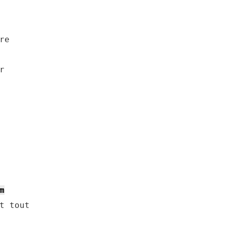


m
t tout
