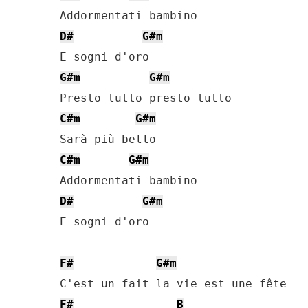
D#
G#m
G#m
G#m
C#m
G#m
C#m
G#m
D#
G#m
E sogni d'oro

F#
G#m
F#
B