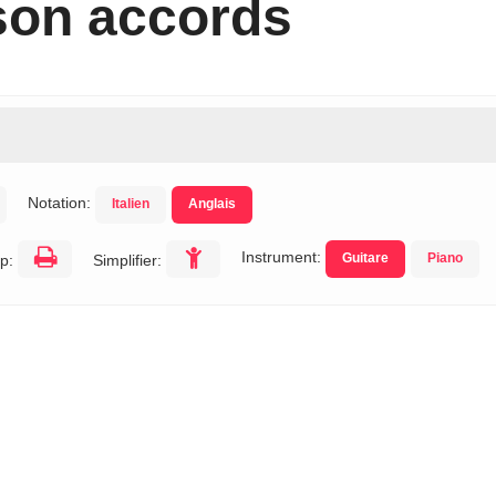
son accords
Notation:
Italien
Anglais
Instrument:
Guitare
Piano
p:
Simplifier: