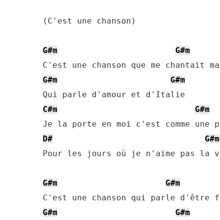
(C'est une chanson)

G#m
G#m
G#m
G#m
C#m
G#m
D#
G#m
Pour les jours où je n'aime pas la vi
G#m
G#m
G#m
G#m