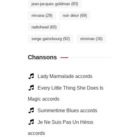
jean-jacques goldman
(83)
nirvana
(29)
noir désir
(69)
radiohead
(60)
serge gainsbourg
(92)
stromae
(16)
Chansons
Lady Marmalade accords
Every Little Thing She Does Is
Magic accords
Summertime Blues accords
Je Ne Suis Pas Un Héros
accords