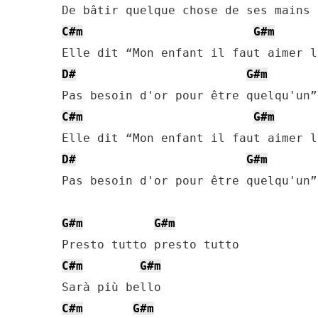
C#m
G#m
D#
G#m
C#m
G#m
D#
G#m
Pas besoin d'or pour être quelqu'un”

G#m
G#m
C#m
G#m
C#m
G#m