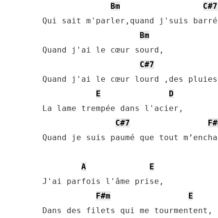
Bm
C#7
Qui sait m'parler,quand j'suis barré
Bm
Quand j'ai le cœur sourd,

C#7
Quand j'ai le cœur lourd ,des pluies
E
D
La lame trempée dans l'acier,

C#7
F#
Quand je suis paumé que tout m’enchaî
A
E
J'ai parfois l'âme prise,

F#m
E
Dans des filets qui me tourmentent,
