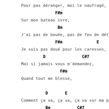
Pour pas déranger, moi le naufragé,

F#m
Sur mon bateau ivre,

Bm
J'ai pas de bouée, pas de feu de dét
F#m
E
Je suis pas doué pour les caresses,

D
C#7
Mai si jamais vous m'demandez,

F#m
Quand tout me blesse,

D
E
Comment ça va, ça va, ça va sur ma p
Bm
C#7