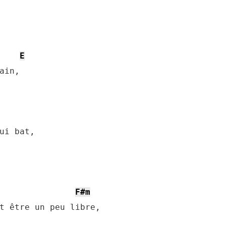
E
in,

ui bat,

F#m
t être un peu libre, 
