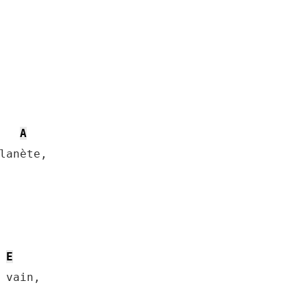
A
lanète,

E
 vain,
