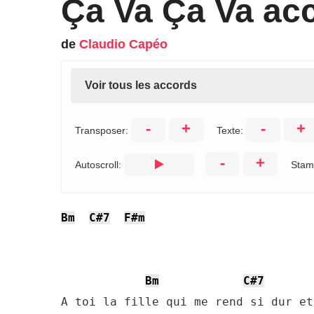
Ça Va Ça Va ac
de
Claudio Capéo
Voir tous les accords
-
+
-
+
Transposer:
Texte:
-
+
Autoscroll:
Stam
Bm
C#7
F#m
Bm
C#7
A toi la fille qui me rend si dur et