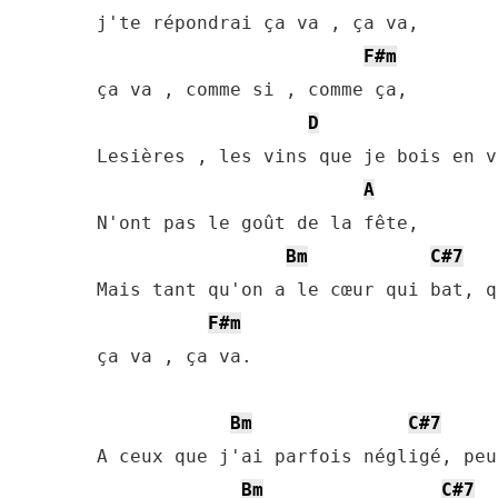
j'te répondrai ça va , ça va,

F#m
ça va , comme si , comme ça,

D
Lesières , les vins que je bois en va
A
N'ont pas le goût de la fête,

Bm
C#7
Mais tant qu'on a le cœur qui bat, q
F#m
ça va , ça va.

Bm
C#7
A ceux que j'ai parfois négligé, peu
Bm
C#7