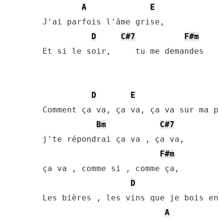
A
E
J'ai parfois l'âme grise,

D
C#7
F#m
Et si le soir,     tu me demandes 

D
E
Comment ça va, ça va, ça va sur ma p
Bm
C#7
j'te répondrai ça va , ça va,

F#m
ça va , comme si , comme ça,

D
Les bières , les vins que je bois en
A