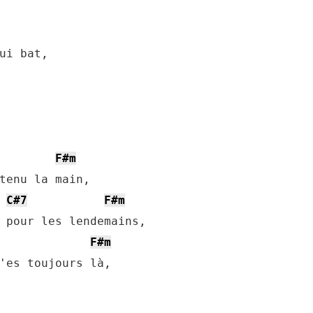
ui bat,

F#m
tenu la main,                

C#7
F#m
 pour les lendemains,

F#m
'es toujours là,
