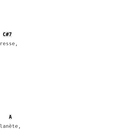
C#7
resse,

A
lanète,
