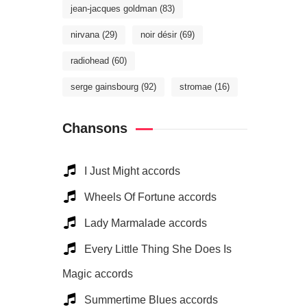
jean-jacques goldman
(83)
nirvana
(29)
noir désir
(69)
radiohead
(60)
serge gainsbourg
(92)
stromae
(16)
Chansons
I Just Might accords
Wheels Of Fortune accords
Lady Marmalade accords
Every Little Thing She Does Is
Magic accords
Summertime Blues accords