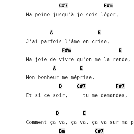
C#7
F#m
Ma peine jusqu'à je sois léger,

A
E
J'ai parfois l'âme en crise,

F#m
E
Ma joie de vivre qu'on me la rende,

A
E
Mon bonheur me méprise,

D
C#7
F#7
Et si ce soir,     tu me demandes, 

D
E
Comment ça va, ça va, ça va sur ma p
Bm
C#7