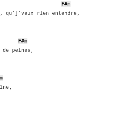
F#m
, qu'j'veux rien entendre,

F#m
 de peines,

m
ne,
