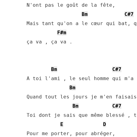
N'ont pas le goût de la fête,

Bm
C#7
Mais tant qu'on a le cœur qui bat, q
F#m
ça va , ça va .

Bm
C#7
A toi l'ami , le seul homme qui m'a 
Bm
Quand tout les jours je m'en faisais
Bm
C#7
Toi dont je sais que même blessé , t
E
D
Pour me porter, pour abréger, 
