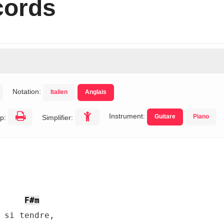
cords
Notation:
Italien
Anglais
Instrument:
Guitare
Piano
p:
Simplifier:
F#m
 si tendre,
