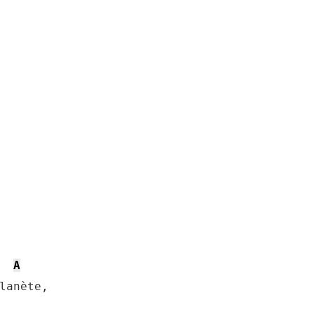
A
lanète,
